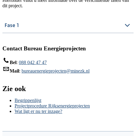
Hieronder vindt u meer informatie over de verschillende fasen van
dit project.
Fase 1
Contact Bureau Energieprojecten
Bel
:
088 042 47 47
Mail
:
bureauenergieprojecten@minezk.nl
Zie ook
Begrippenlijst
Projectprocedure Rijksenergieprojecten
Wat ligt er nu ter inzage?