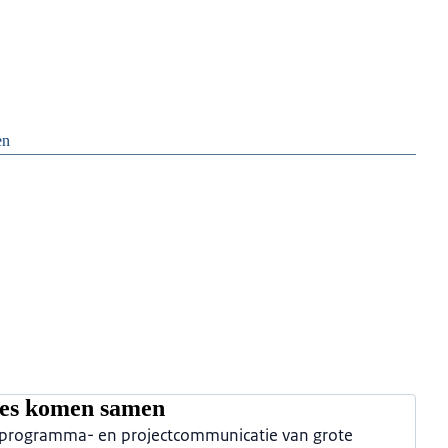
en
tes komen samen
t programma- en projectcommunicatie van grote