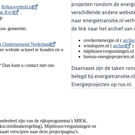
projecten rondom de energie
p
Rijksoverheid.nl
verschillende andere websit
van RvO
.
op
naar energietransitie.nl ver
de link naar het archief van 
f uw gemeente.
overkernenergie.nl (
archie
an Ondernemend Nederland
windopzee.nl (
archief
)
ze website actueel te houden en u
mijnbouwvergunningen.nl
bureau-energieprojecten.nl
s? Dan kunt u contact met ons
Daarnaast zijn de taken ron
belegd bij energietransitie
Energieprojecten op rvo.nl.
 onderdeel zijn van de rijksprogramma’s MIEK,
jkscoördinatieregeling), Mijnbouwvergunningen en
kaart verwijzen naar deze projectpagina’s.