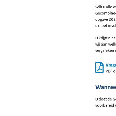
Wilt u alle
Gecombineer
opgave 2026
u moet invu
U krijgt nie
wij aan welk
vergeleken
Vrag
PDF 
Wannee
U doet de G
voorbereid v