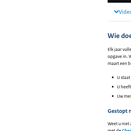
Video
Wie do
Elk jaar vu
opgave in. 
maart een br
U staat
U heef
Uw mest
Gestopt m
Weet u niet
met de
Che