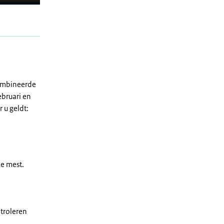
combineerde
ebruari en
 u geldt:
ke mest.
troleren