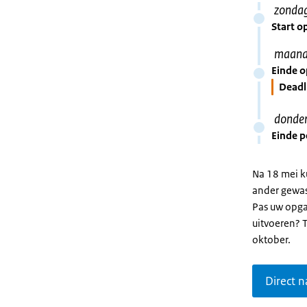
zonda
Start o
maand
Einde 
Deadl
donde
Einde p
Na 18 mei k
ander gewas
Pas uw opgav
uitvoeren? T
oktober.
Direct 