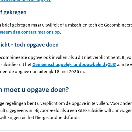
ef gekregen
n brief gekregen maar u twijfelt of u misschien toch de Gecombinee
Neem dan contact met ons op
.
licht - toch opgave doen
combineerde opgave ook invullen als u dit niet verplicht bent. Bij
subsidies uit het
Gemeenschappelijk landbouwbeleid (GLB)
aan te v
eerde opgave dan uiterlijk 18 mei 2026 in.
 moet u opgave doen?
e regelingen bent u verplicht om de opgave in te vullen. Voor ande
ult u gegevens in. Bijvoorbeeld als u een GLB-subsidie wilt aanvrage
ilt krijgen uit het Diergezondheidsfonds.