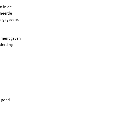
n in de
ineerde
ke gegevens
ocument geven
derd zijn
m goed