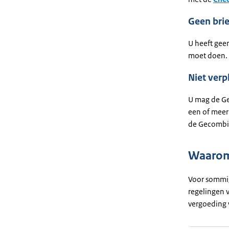
Geen bri
U heeft gee
moet doen.
Niet verp
U mag de Ge
een of meer 
de Gecombin
Waarom
Voor sommig
regelingen v
vergoeding w