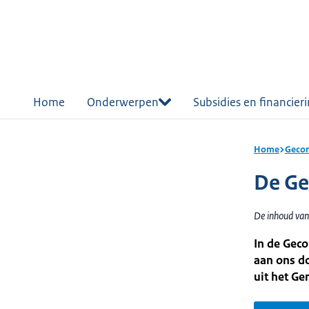
r de
tent
Home
Onderwerpen
Subsidies en financier
Home
Geco
De Ge
De inhoud van
In de Geco
aan ons do
uit het G