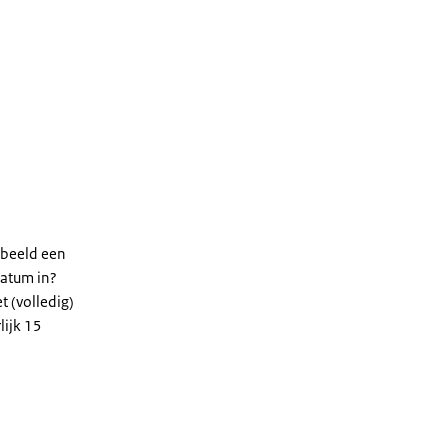
rbeeld een
datum in?
t (volledig)
lijk 15