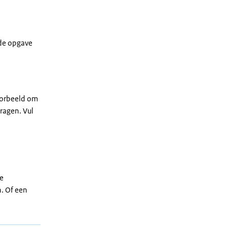
rde opgave
voorbeeld om
ragen. Vul
re
n. Of een