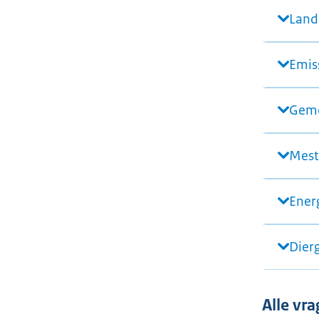
Land
Emis
Geme
Mest
Ener
Dier
Alle vr