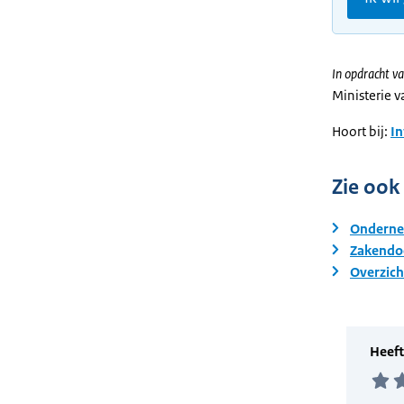
In opdracht va
Ministerie 
Hoort bij:
I
Zie ook
Onderne
Zakendoe
Overzic