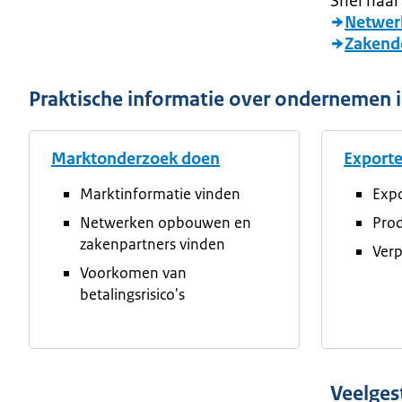
Snel naar
Netwer
Zakendo
Praktische informatie over ondernemen i
Marktonderzoek doen
Export
Marktinformatie vinden
Expo
Netwerken opbouwen en
Prod
zakenpartners vinden
Verp
Voorkomen van
betalingsrisico's
Veelges