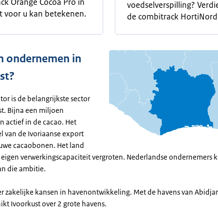
ck Orange Cocoa Pro in
voedselverspilling? Verdi
t voor u kan betekenen.
de combitrack HortiNord
 ondernemen in
st?
or is de belangrijkste sector
t. Bijna een miljoen
jn actief in de cacao. Het
l van de Ivoriaanse export
 ruwe cacaobonen. Het land
e eigen verwerkingscapaciteit vergroten. Nederlandse ondernemers
an die ambitie.
er zakelijke kansen in havenontwikkeling. Met de havens van Abidja
ikt Ivoorkust over 2 grote havens.