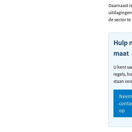
Daarnaast is
uitdagingen
de sector t
Hulp 
maat
U kent uw
regels, h
staan voor
Nee
conta
op