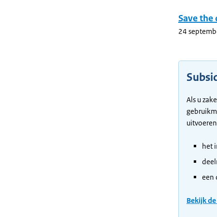
Save the 
24 septemb
Subsi
Als u zak
gebruikma
uitvoeren
het 
deel
een 
Bekijk d