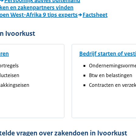
Persoonlijk advies buitenland
ken en zakenpartners vinden
en West-Afrika 9 tips experts
Factsheet
n Ivoorkust
eren
Bedrijf starten of ves
rtregels
Ondernemingsvorm
ucteisen
Btw en belastingen
akkingseisen
Contracten en verze
telde vragen over zakendoen in Ivoorkust