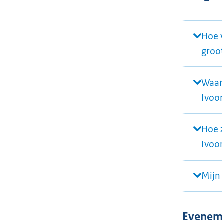
Hoe v
groot
Waar
Ivoo
Hoe 
Ivoo
Mijn 
Evenem