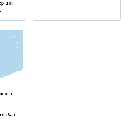
ep u in
.
 kunnen
n en San