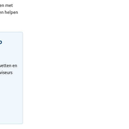
ken met
en helpen
p
 wetten en
viseurs