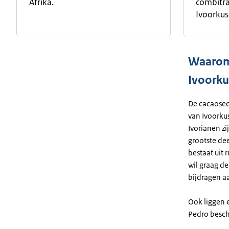
Afrika.
combitra
Ivoorkus
Waarom
Ivoorku
De cacaosect
van Ivoorkus
Ivorianen zi
grootste dee
bestaat uit
wil graag d
bijdragen a
Ook liggen 
Pedro besch