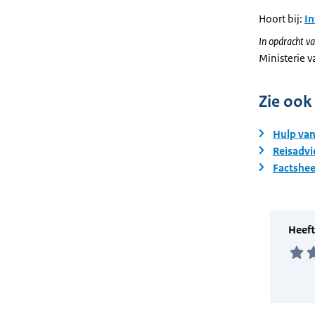
Hoort bij:
I
In opdracht va
Ministerie 
Zie ook
Hulp van
Reisadvi
Factshee