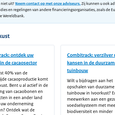
 niet uit?
Neem contact op met onze adviseurs.
Zij kunnen u ook ad
idies en regelingen van andere financieringsorganisaties, zoals de E
de Wereldbank.
kust
rack: ontdek uw
Combitrack: verzilver
in de cacaosector
kansen in de duurzam
tuinbouw
fst 40% van de
ijde cacaoproductie komt
Wilt u bijdragen aan het
kust. Bent u al actief in de
opschalen van duurzame
ing van cacaobonen en
tuinbouw in Ivoorkust? E
cten in een ander land
meewerken aan een gez
u uw onderneming
voedselsysteem met mee
en? Ontdek wat de
biodiversiteit en minder