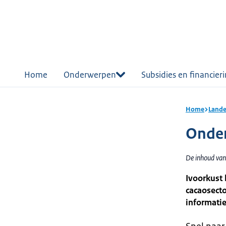
r de
tent
Home
Onderwerpen
Subsidies en financier
Home
Lande
Onder
De inhoud van
Ivoorkust 
cacaosecto
informatie