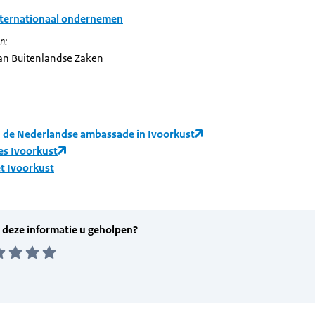
nternationaal ondernemen
n:
van Buitenlandse Zaken
 de Nederlandse ambassade in Ivoorkust
es Ivoorkust
t Ivoorkust