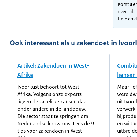
Komt u er
over subs
Unie en 
Ook interessant als u zakendoet in Ivoor
Artikel: Zakendoen in West-
Combit
Afrika
kansen 
Ivoorkust behoort tot West-
Maar lie
Afrika. Volgens onze experts
wereldw
liggen de zakelijke kansen daar
uit Ivoor
onder andere in de landbouw.
verwerk
Die sector staat te springen om
bijprodu
Nederlandse knowhow. Lees de 9
en wilt 
tips voor zakendoen in West-
uitbreid