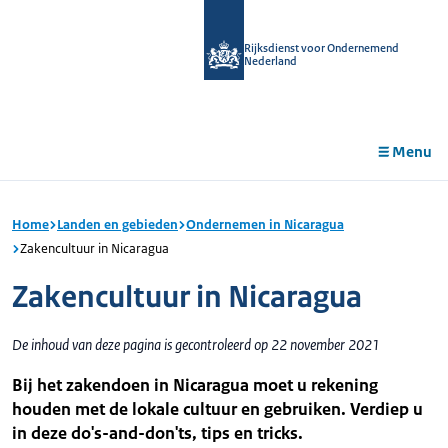
r de
tent
Rijksdienst voor Ondernemend
Nederland
Menu
Home
Landen en gebieden
Ondernemen in Nicaragua
Zakencultuur in Nicaragua
Zakencultuur in Nicaragua
De inhoud van deze pagina is gecontroleerd op 22 november 2021
Bij het zakendoen in Nicaragua moet u rekening
houden met de lokale cultuur en gebruiken. Verdiep u
in deze do's-and-don'ts, tips en tricks.