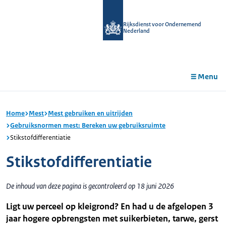
r de
tent
Rijksdienst voor Ondernemend
Nederland
Menu
Home
Mest
Mest gebruiken en uitrijden
Gebruiksnormen mest: Bereken uw gebruiksruimte
Stikstofdifferentiatie
Stikstofdifferentiatie
De inhoud van deze pagina is gecontroleerd op 18 juni 2026
Ligt uw perceel op kleigrond? En had u de afgelopen 3
jaar hogere opbrengsten met suikerbieten, tarwe, gerst