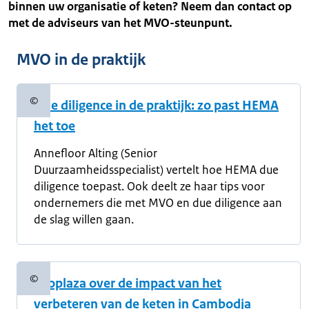
binnen uw organisatie of keten? Neem dan contact op
met de adviseurs van het MVO-steunpunt.
MVO in de praktijk
©
Due diligence in de praktijk: zo past HEMA
Copyrightinformatie
het toe
Annefloor Alting (Senior
Duurzaamheidsspecialist) vertelt hoe HEMA due
diligence toepast. Ook deelt ze haar tips voor
ondernemers die met MVO en due diligence aan
de slag willen gaan.
©
Ekoplaza over de impact van het
Copyrightinformatie
verbeteren van de keten in Cambodja