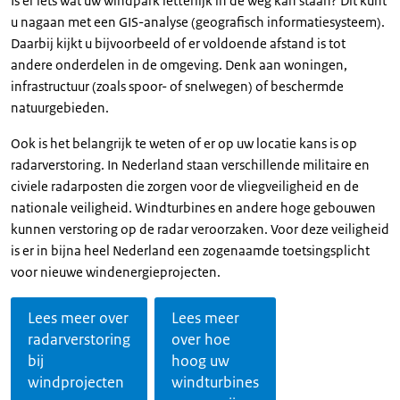
Is er iets wat uw windpark letterlijk in de weg kan staan? Dit kunt
u nagaan met een GIS-analyse (geografisch informatiesysteem).
Daarbij kijkt u bijvoorbeeld of er voldoende afstand is tot
andere onderdelen in de omgeving. Denk aan woningen,
infrastructuur (zoals spoor- of snelwegen) of beschermde
natuurgebieden.
Ook is het belangrijk te weten of er op uw locatie kans is op
radarverstoring. In Nederland staan verschillende militaire en
civiele radarposten die zorgen voor de vliegveiligheid en de
nationale veiligheid. Windturbines en andere hoge gebouwen
kunnen verstoring op de radar veroorzaken. Voor deze veiligheid
is er in bijna heel Nederland een zogenaamde toetsingsplicht
voor nieuwe windenergieprojecten.
Lees meer over
Lees meer
radarverstoring
over hoe
bij
hoog uw
windprojecten
windturbines