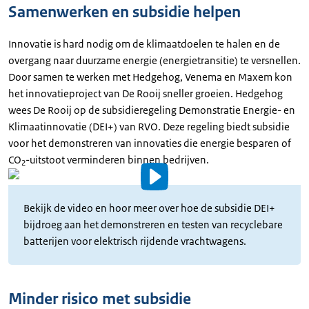
Samenwerken en subsidie helpen
Innovatie is hard nodig om de klimaatdoelen te halen en de
overgang naar duurzame energie (energietransitie) te versnellen.
Door samen te werken met Hedgehog, Venema en Maxem kon
het innovatieproject van De Rooij sneller groeien. Hedgehog
wees De Rooij op de subsidieregeling Demonstratie Energie- en
Klimaatinnovatie (DEI+) van RVO. Deze regeling biedt subsidie
voor het demonstreren van innovaties die energie besparen of
CO
-uitstoot verminderen binnen bedrijven.
2
Video
details
Bekijk de video en hoor meer over hoe de subsidie DEI+
bijdroeg aan het demonstreren en testen van recyclebare
Uitgeschreven
batterijen voor elektrisch rijdende vrachtwagens.
tekst
Minder risico met subsidie