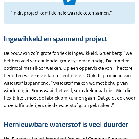
Video
details
"In dit project komt de hele waardeketen samen."
Uitgeschreven
tekst
Ingewikkeld en spannend project
De bouw van zo’n grote fabriek is ingewikkeld. Gruenberg: “We
hebben veel verschillende, grote systemen nodig. Die moeten
optimaal met elkaar werken. Op een oppervlakte van 4 hectare
benutten we elke vierkante centimeter.” Ook de productie van
waterstof is spannend. “Waterstof maken we met behulp van
windenergie. Soms waait het veel, soms helemaal niet. Met die
flexibiliteit moet de fabriek om kunnen gaan. Dat geldt ook voor
onze raffinaderijen, die de waterstof gaan gebruiken.”
Hernieuwbare waterstof is veel duurder
Het Europese traject Important Project of Common European