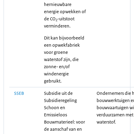
hernieuwbare
energie opwekken of
de CO
-uitstoot
2
verminderen.
Dit kan bijvoorbeeld
een opwekfabriek
voor groene
waterstof zijn, die
zonne- en/of
windenergie
gebruikt.
SSEB
Subsidie uit de
Ondernemers die 
Subsidieregeling
bouwwerktuigen e
Schoon en
bouwvaartuigen wi
Emissieloos
verduurzamen met
Bouwmaterieel: voor
waterstof.
de aanschaf van en