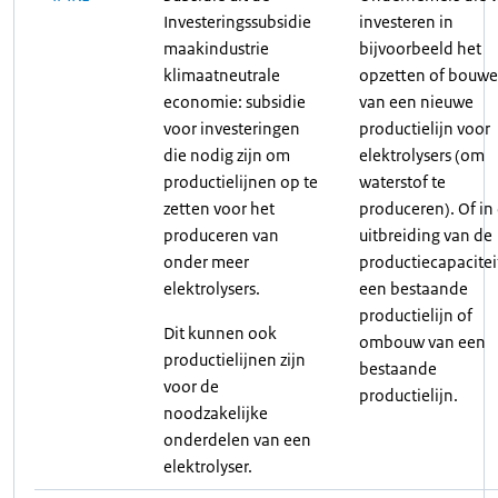
Investeringssubsidie
investeren in
maakindustrie
bijvoorbeeld het
klimaatneutrale
opzetten of bouw
economie: subsidie
van een nieuwe
voor investeringen
productielijn voor
die nodig zijn om
elektrolysers (om
productielijnen op te
waterstof te
zetten voor het
produceren). Of in
produceren van
uitbreiding van de
onder meer
productiecapacitei
elektrolysers.
een bestaande
productielijn of
Dit kunnen ook
ombouw van een
productielijnen zijn
bestaande
voor de
productielijn.
noodzakelijke
onderdelen van een
elektrolyser.