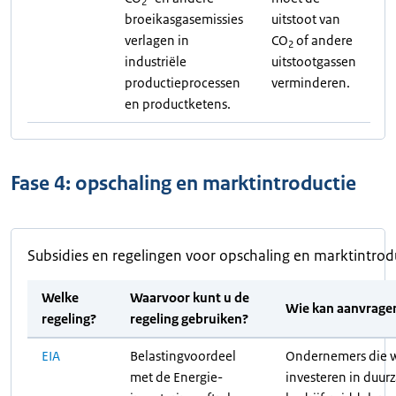
2
broeikasgasemissies
uitstoot van
verlagen in
CO
of andere
2
industriële
uitstootgassen
productieprocessen
verminderen.
en productketens.
Fase 4: opschaling en marktintroductie
Subsidies en regelingen voor opschaling en marktintrod
Welke
Waarvoor kunt u de
Wie kan aanvrage
regeling?
regeling gebruiken?
EIA
Belastingvoordeel
Ondernemers die w
met de Energie-
investeren in duu