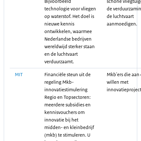
Bijvoorbeeld
schone vliegtui
technologie voor vliegen
de verduurzamin
op waterstof. Het doel is
de luchtvaart
nieuwe kennis
aanmoedigen.
ontwikkelen, waarmee
Nederlandse bedrijven
wereldwijd sterker staan
en de luchtvaart
verduurzaamt.
MIT
Financiële steun uit de
Mkb'ers die aan 
regeling Mkb-
willen met
innovatiestimulering
innovatieprojec
Regio en Topsectoren:
meerdere subsidies en
kennisvouchers om
innovatie bij het
midden- en kleinbedrijf
(mkb) te stimuleren. U