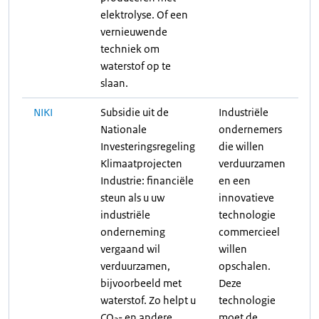
elektrolyse. Of een
vernieuwende
techniek om
waterstof op te
slaan.
NIKI
Subsidie uit de
Industriële
Nationale
ondernemers
Investeringsregeling
die willen
Klimaatprojecten
verduurzamen
Industrie: financiële
en een
steun als u uw
innovatieve
industriële
technologie
onderneming
commercieel
vergaand wil
willen
verduurzamen,
opschalen.
bijvoorbeeld met
Deze
waterstof. Zo helpt u
technologie
CO
- en andere
moet de