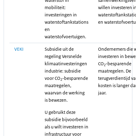
Waterstof in
samenwerkingsve
mobiliteit:
willen investeren i
investeringen in
waterstoftankstati
waterstoftankstations
en waterstofvoertu
en
waterstofvoertuigen.
VEKI
Subsidie uit de
Ondernemers die w
regeling Versnelde
investeren in bew
klimaatinvesteringen
CO
-besparende
2
industrie: subsidie
maatregelen. De
voor CO
-besparende
terugverdientijd v
2
maatregelen,
kosten is langer da
waarvan de werking
jaar.
is bewezen.
U gebruikt deze
subsidie bijvoorbeeld
als u wilt investeren in
infrastructuur voor