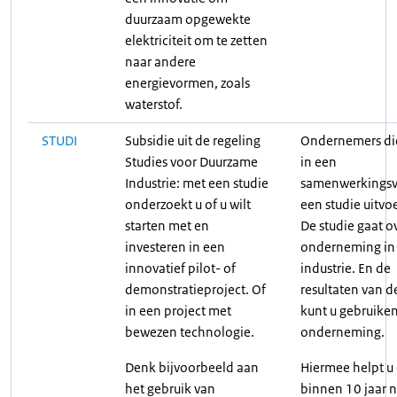
duurzaam opgewekte
elektriciteit om te zetten
naar andere
energievormen, zoals
waterstof.
STUDI
Subsidie uit de regeling
Ondernemers die
Studies voor Duurzame
in een
Industrie: met een studie
samenwerkings
onderzoekt u of u wilt
een studie uitvo
starten met en
De studie gaat o
investeren in een
onderneming in
innovatief pilot- of
industrie. En de
demonstratieproject. Of
resultaten van d
in een project met
kunt u gebruiken
bewezen technologie.
onderneming.
Denk bijvoorbeeld aan
Hiermee helpt u
het gebruik van
binnen 10 jaar 