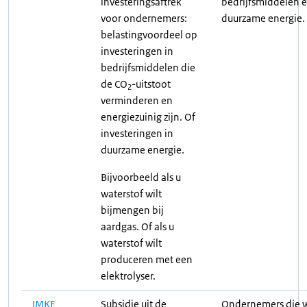
investeringsaftrek
bedrijfsmiddelen 
voor ondernemers:
duurzame energie.
belastingvoordeel op
investeringen in
bedrijfsmiddelen die
de CO
-uitstoot
2
verminderen en
energiezuinig zijn. Of
investeringen in
duurzame energie.
Bijvoorbeeld als u
waterstof wilt
bijmengen bij
aardgas. Of als u
waterstof wilt
produceren met een
elektrolyser.
IMKE
Subsidie uit de
Ondernemers die w