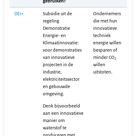
gebruiken?
DEI+
Subsidie uit de
Ondernemers
regeling
die met hun
Demonstratie
innovatieve
Energie- en
techniek
Klimaatinnovatie:
energie willen
voor demonstraties
besparen of
van innovatieve
minder CO
2
projecten in de
willen
industrie,
uitstoten.
elektriciteitssector
en gebouwde
omgeving.
Denk bijvoorbeeld
aan een innovatieve
manier om
waterstof te
produceren met