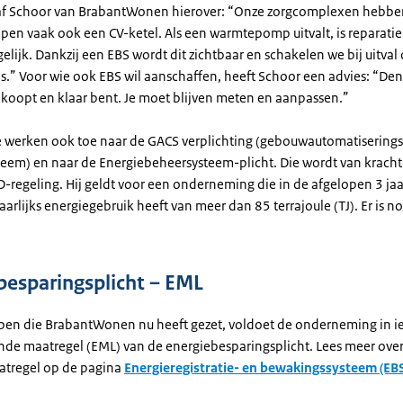
af Schoor van BrabantWonen hierover: “Onze zorgcomplexen hebbe
n vaak ook een CV-ketel. Als een warmtepomp uitvalt, is reparatie n
ijk. Dankzij een EBS wordt dit zichtbaar en schakelen we bij uitval
s.” Voor wie ook EBS wil aanschaffen, heeft Schoor een advies: “Denk
 koopt en klaar bent. Je moet blijven meten en aanpassen.”
 werken ook toe naar de GACS verplichting (gebouwautomatiserings
teem) en naar de Energiebeheersysteem-plicht. Die wordt van krach
D-regeling. Hij geldt voor een onderneming die in de afgelopen 3 ja
arlijks energiegebruik heeft van meer dan 85 terrajoule (TJ). Er is no
besparingsplicht – EML
pen die BrabantWonen nu heeft gezet, voldoet de onderneming in ie
nde maatregel (EML) van de energiebesparingsplicht. Lees meer ove
tregel op de pagina
Energieregistratie- en bewakingssysteem (EBS