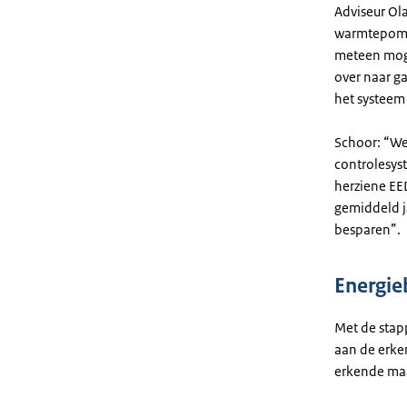
Adviseur Ol
warmtepompe
meteen mogel
over naar ga
het systeem
Schoor: “We
controlesys
herziene EE
gemiddeld ja
besparen”.
Energie
Met de stap
aan de erke
erkende maa