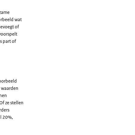
rzame
orbeeld wat
oevoegt of
voorspelt
s part of
voorbeeld
e waarden
nnen
Of ze stellen
rders
el 20%,