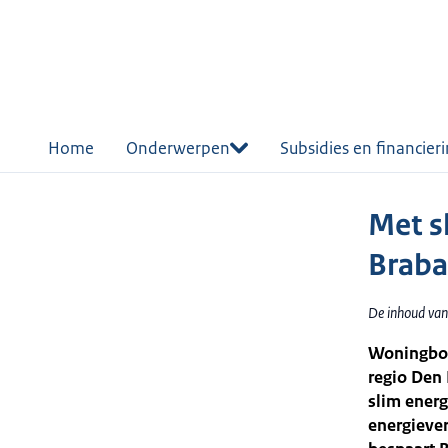
r de
tent
Home
Onderwerpen
Subsidies en financier
Met s
Braba
De inhoud van
Woningbou
regio Den 
slim energ
energieve