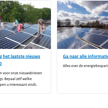
informatie
 het laatste nieuws
Ga naar alle informati
O
Alles over de energiebespari
n voor onze nieuwsbrieven
gs. Bepaal zelf welke
en u interessant vindt.