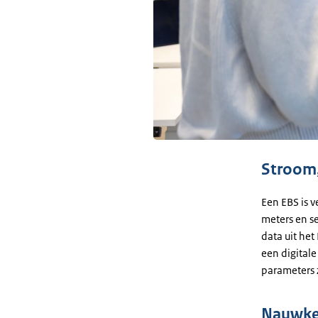
Stroom
Een EBS is 
meters en s
data uit het
een digitale
parameters z
Nauwke