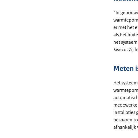
“In gebouwe
warmtepomp 
er met het 
als het bui
het systeem 
Sweco. Zij
Meten 
Het systeem
warmtepompe
automatisch
medewerkers 
installatie
besparen zo
afhankelijk