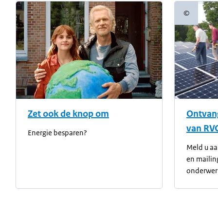
©
Copyright
Zet ook de knop om
Ontvang
van RV
Energie besparen?
Meld u aa
en mailin
onderwerp