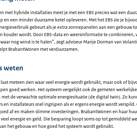
n met hybride installaties meet je met een EBS precies wat een duu
en een minder duurzame ketel opleveren. Met het EBS zie je bijvo
energieverbruik gebeurt als je extra zonnepanelen aan een gebouw t
ten kouder wordt. Door EBS-data en weersinformatie te combineren, 
waar nog winst is te halen”, zegt adviseur Marije Dorman van Volanti
 helpt BrabantWonen met verduurzamen.
is weten
 laat meteen zien waar veel energie wordt gebruikt, maar ook of bij
n goed werken. Het systeem vergelijkt ook de gemeten werkelijk
 met de verwachte optimale energiesituatie (de digital twin). Zo ku
en installateurs snel ingrijpen als er ergens energie wordt verspild. 
s goed af en maken slimme investeringen. BrabantWonen en haar huu
 veel energie en geld. Die besparing loopt soms op tot gemiddeld w
 van het gebouw en hoe goed het systeem wordt gebruikt.