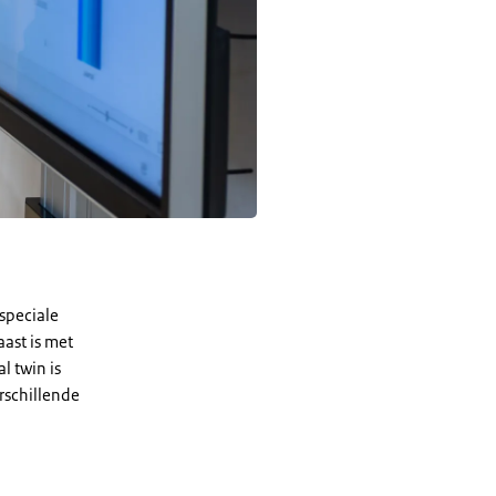
speciale
ast is met
l twin is
erschillende