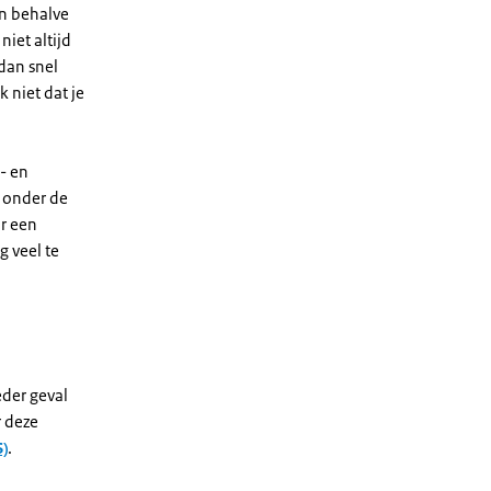
n behalve
iet altijd
 dan snel
 niet dat je
- en
t onder de
ar een
g veel te
der geval
r deze
)
.