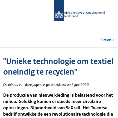
r de
tent
Rijksdienst voor Ondernemend
Nederland
Menu
"Unieke technologie om textiel
oneindig te recyclen"
De inhoud van deze pagina is gecontroleerd op 2 juni 2026
De productie van nieuwe kleding is belastend voor het
milieu. Gelukkig komen er steeds meer circulaire
oplossingen. Bijvoorbeeld van SaXcell. Het Twentse
bedrijf ontwikkelde een revolutionaire technologie die