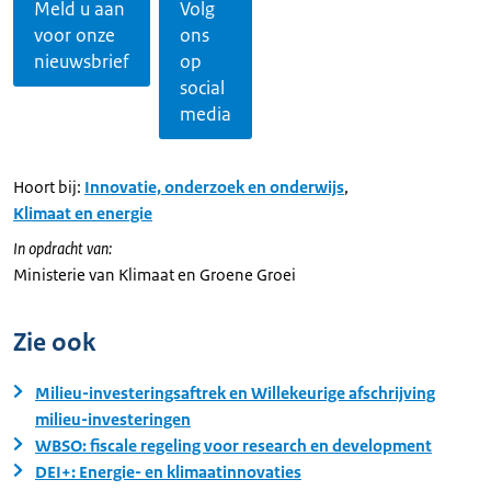
Meld u aan
Volg
voor onze
ons
nieuwsbrief
op
social
media
Hoort bij:
Innovatie, onderzoek en onderwijs
,
Klimaat en energie
In opdracht van:
Ministerie van Klimaat en Groene Groei
Zie ook
Milieu-investeringsaftrek en Willekeurige afschrijving
milieu-investeringen
WBSO: fiscale regeling voor research en development
DEI+: Energie- en klimaatinnovaties