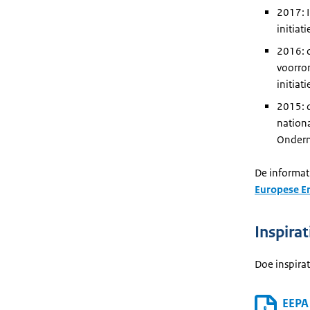
2017: 
initiat
2016: 
voorron
initiat
2015: 
nationa
Ondern
De informat
Europese En
Inspirat
Doe inspira
EEPA