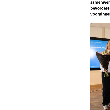
samenwerk
bevorderen
voorginge