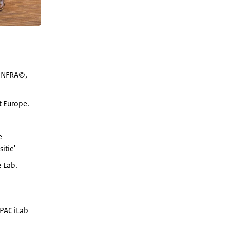
 INFRA©,
t Europe.
e
itie'
 Lab.
PAC iLab