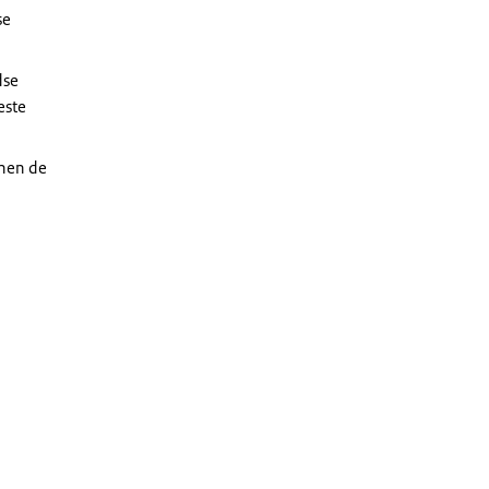
se
dse
este
nen de