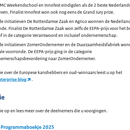
IMC Weekendschool en Innofest eindigden als de 2 beste Nederland
ieven. Finalist Innofest won ook nog eens de Grand Jury prize.
de initiatieven De Rotterdamse Zaak en Agrico wonnen de Nederlan
de. Finalist De Rotterdamse Zaak won zelfs de EEPA-prijs voor het b
ief in de categorie Verantwoord en inclusief ondernemerschap.
de initiatieven ZomerOndernemer en de Duurzaamheidsfabriek won
le voorronde. De EEPA-prijs ging in de categorie
emerschapsbevordering naar ZomerOndernemer.
ie over de Europese kanshebbers en oud-winnaars leest u op het
terprise blog
.
ie
tie op en lees meer over de deelnemers die u voorgingen.
 Programmaboekje 2025