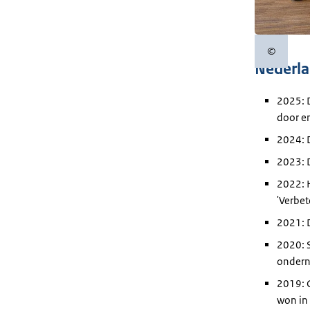
©
Copyrigh
Nederla
2025: 
door e
2024: 
2023: D
2022: H
'Verbet
2021: 
2020: S
ondern
2019: 
won in 