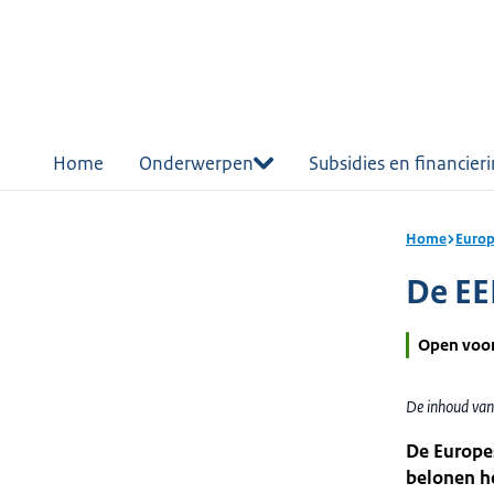
r de
tent
Home
Onderwerpen
Subsidies en financier
Home
Europ
De EEP
Open voo
De inhoud van
De Europe
belonen he