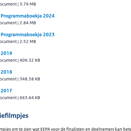
document
|
3.79 MB
 Programmaboekje 2024
document
|
2.84 MB
 Programmaboekje 2023
document
|
2.52 MB
 2019
document
|
409.32 KB
 2018
document
|
348.58 KB
 2017
document
|
663.64 KB
efilmpjes
ilmpjes om te zien wat EEPA voor de finalisten en deelnemers kan be