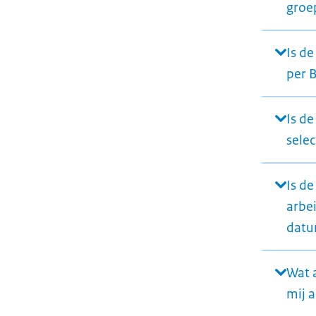
groe
Is d
per 
Is d
sele
Is d
arbe
datu
Wat 
mij 