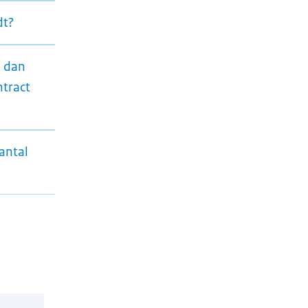
dt?
n dan
ntract
antal