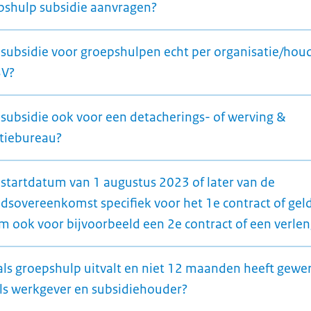
pshulp subsidie aanvragen?
e subsidie voor groepshulpen echt per organisatie/houd
BV?
e subsidie ook voor een detacherings- of werving &
ctiebureau?
e startdatum van 1 augustus 2023 of later van de
idsovereenkomst specifiek voor het 1e contract of gel
m ook voor bijvoorbeeld een 2e contract of een verle
als groepshulp uitvalt en niet 12 maanden heeft gewe
als werkgever en subsidiehouder?