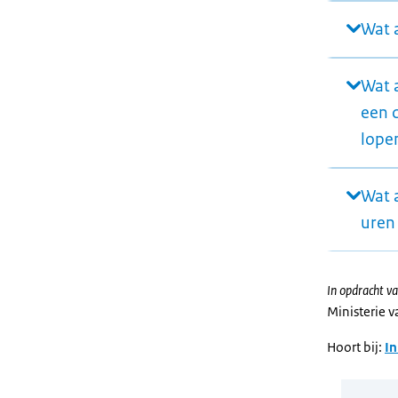
Wat a
Wat a
een c
lope
Wat 
uren
In opdracht va
Ministerie 
Hoort bij:
In