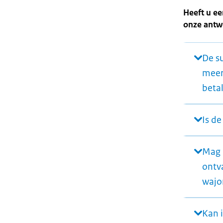
Heeft u ee
onze antw
De su
meerd
beta
Is de
Mag 
ontva
wajo
Kan 