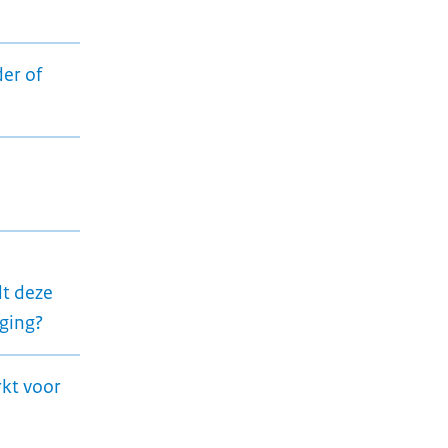
er of
dt deze
nging?
rkt voor