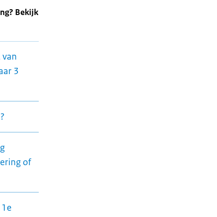
ng? Bekijk
t van
aar 3
n?
ng
ering of
11e