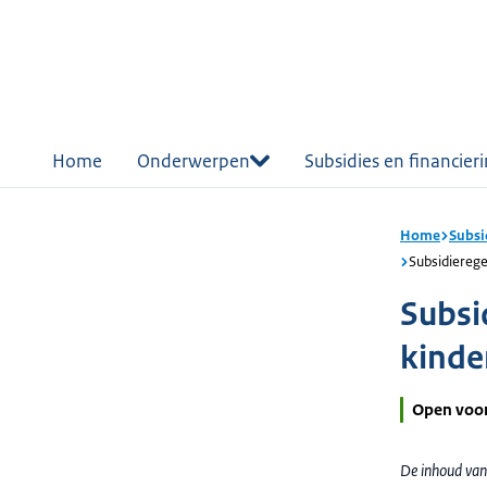
r de
tent
Home
Onderwerpen
Subsidies en financier
Home
Subsi
Subsidierege
Subsi
kinde
Open voo
De inhoud van