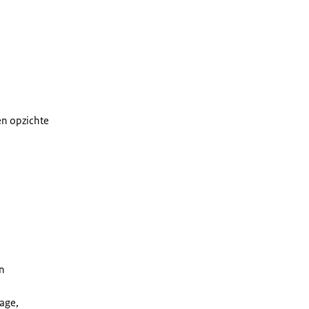
en opzichte
en
age,