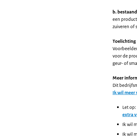
b. bestaand
een product
zuiveren of 
Toelichting
Voorbeelden
voor de prod
geur- of sm
Meer infor
Dit bedrijf
Ik wil meer
Let op:
extra 
Ik wil 
Ik wil 