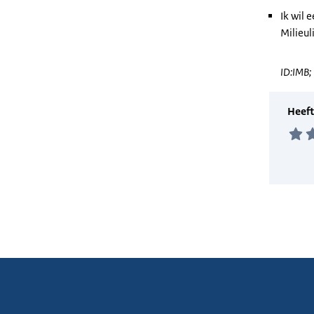
Ik wil 
Milieul
ID:IMB;