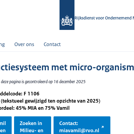
Rijksdienst voor Ondernemend 
ing
Over ons
Contact
ctiesysteem met micro-organis
 deze pagina is gecontroleerd op 16 december 2025
iddelcode: F 1106
 (tekstueel gewijzigd ten opzichte van 2025)
oordeel: 45% MIA en 75% Vamil
mil
Zoeken in
Contact:
gen
Milieu- en
miavamil@rvo.nl