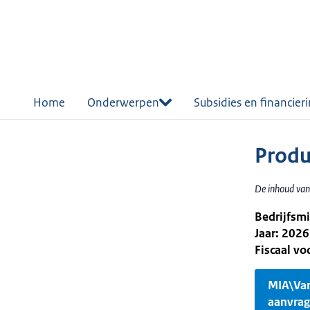
r de
tent
Home
Onderwerpen
Subsidies en financier
Produ
De inhoud van
Bedrijfsm
Jaar: 2026
Fiscaal v
MIA\Va
aanvra