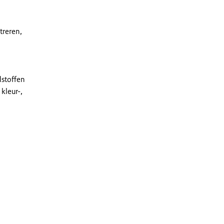
treren,
dstoffen
kleur-,