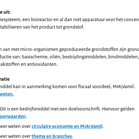
e uit:
iesysteem, een bioreactor en al dan niet apparatuur voor het concen
stabiliseren van het product tot grondstof.
 van met micro-organismen geproduceerde grondstoffen zijn gron
uctie van: basischemie, oliën, bestrijdingsmiddelen, bindmiddelen, 
aakstoffen en antioxidanten.
matie
smiddel kan in aanmerking komen voor fiscaal voordeel, MIA\Vamil.
 weten.
 Dit is een bedrijfsmiddel met een doelvoorschrift. Hiervoor gelden
voorwaarden
.
meer weten over
circulaire economie en MIA\Vamil
.
meer weten over
thema en branches
.