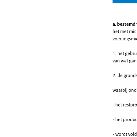
a. bestemd 
het met mic
voedingsmid
1. het gebr
van wat gang
2. de grond
waarbij onde
- het restpr
- het produ
- wordt vol