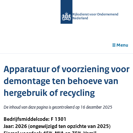
r de
tent
Rijksdienst voor Ondernemend
Nederland
Menu
Apparatuur of voorziening voor
demontage ten behoeve van
hergebruik of recycling
De inhoud van deze pagina is gecontroleerd op 16 december 2025
Bedrijfsmiddelcode: F 1301
Jaar: 2026 (ongewijzigd ten opzichte van 2025)