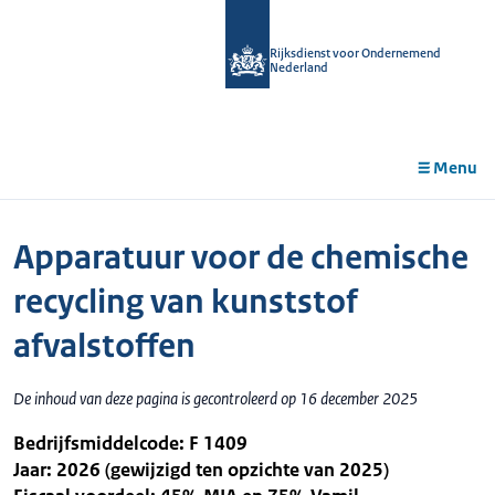
r de
tent
Rijksdienst voor Ondernemend
Nederland
Menu
Apparatuur voor de chemische
recycling van kunststof
afvalstoffen
De inhoud van deze pagina is gecontroleerd op 16 december 2025
Bedrijfsmiddelcode: F 1409
Jaar: 2026 (gewijzigd ten opzichte van 2025)