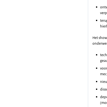
ontw
verp
teru
hier
Het show
onderwe
tech
geau
voor
mech
nieu
diss
depo
(mon