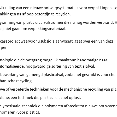
ikkeling van een nieuwe ontwerpsystematiek voor verpakkingen, z
akkingen na afloop beter zijn te recyclen.
gwinning van plastic uit afvalstromen die nu nog worden verbrand. 
bij niet gaan om verpakkingsmateriaal.
caseproject waarvoor u subsidie aanvraagt, gaat over één van deze
rpen:
nologie die de overgang mogelijk maakt van handmatige naar
tomatiseerde, hoogwaardige sortering van textielafval.
bewerking van gemengd plasticafval, zodat het geschikt is voor che
anische recycling.
we of verbeterde technieken voor de mechanische recycling van plas
olutie; een techniek die plastics selectief oplost.
lymerisatie; techniek die polymeren afbreekt tot nieuwe bouwsten
omeren) voor plastics.