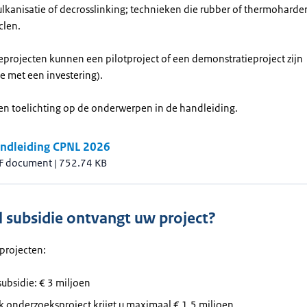
lkanisatie of decrosslinking; technieken die rubber of thermoharde
clen.
projecten kunnen een pilotproject of een demonstratieproject zijn
e met een investering).
een toelichting op de onderwerpen in de handleiding.
ndleiding CPNL 2026
F document
|
752.74 KB
 subsidie ontvangt uw project?
projecten:
subsidie: € 3 miljoen
k onderzoeksproject krijgt u maximaal € 1,5 miljoen