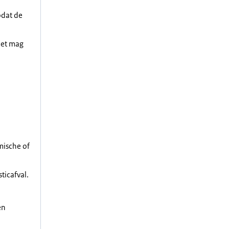
odat de
Het mag
mische of
ticafval.
en