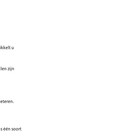
kkelt u
len zijn
beteren.
s één soort