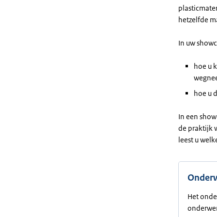
plasticmater
hetzelfde m
In uw showca
hoe u 
wegne
hoe u d
In een show
de praktijk
leest u welk
Onderw
Het onde
onderwe