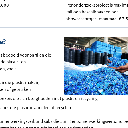
0.000
Per onderzoeksproject is maxima
miljoen beschikbaar en per
showcaseproject maximaal € 7,5
e?
is bedoeld voor partijen die
n de plastic- en
en, zoals:
en die plastic maken,
ken of gebruiken
ekers die zich bezighouden met plastic en recycling
aties die plastic inzamelen of recyclen
 samenwerkingsverband subsidie aan. Een samenwerkingsverband bes