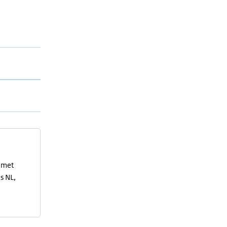
t met
s NL,