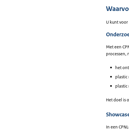
Waarvoo
U kunt voor
Onderzoe
Met een CPN
processen, 
het ont
plastic
plastic
Het doel is 
Showcase
In een CPNL