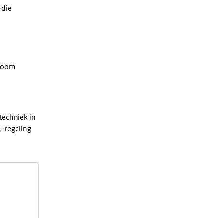
 die
troom
techniek in
L-regeling