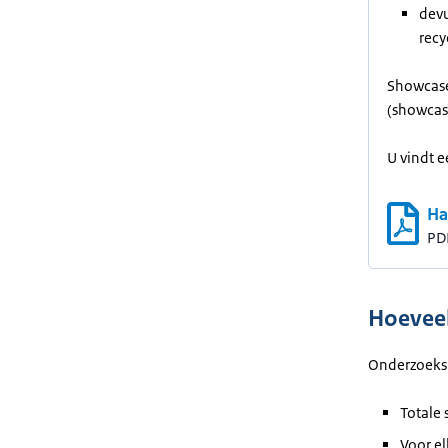
devu
recy
Showcase
(showcas
U vindt 
Ha
PD
Hoeveel
Onderzoeks
Totale 
Voor el