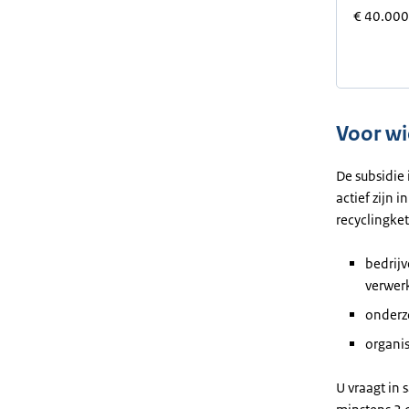
€ 40.00
Voor wi
De subsidie 
actief zijn i
recyclingket
bedrijv
verwer
onderzo
organis
U vraagt in