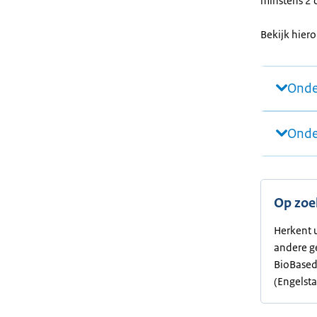
minstens 2 
Bekijk hier
Onde
Onde
Op zoe
Herkent u
andere ge
BioBased
(Engelsta