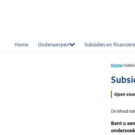
r de
tent
Home
Onderwerpen
Subsidies en financier
Home
Subsid
Subsid
Open voo
De inhoud van 
Bent u een
onderzoek