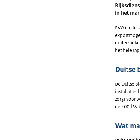
Rijksdien
in het mar
RVO en de l
exportmogel
onderzoeken
het hele rap
Duitse 
De Duitse b
installatie
zorgt voor 
de 500 kW. 
Wat maa