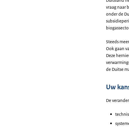
Duitsland h
vraag naar b
onder de Du
subsidieper
biogassecto
Steeds meer
Ook gaan va
Deze hernie
verwarmings
de Duitse m
Uw kans
De veranderi
technis
systeme