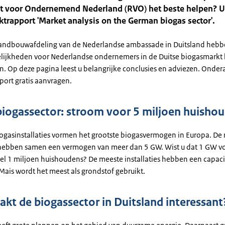
st voor Ondernemend Nederland (RVO) het beste helpen? U 
ktrapport 'Market analysis on the German biogas sector'.
andbouwafdeling van de Nederlandse ambassade in Duitsland hebb
ijkheden voor Nederlandse ondernemers in de Duitse biogasmarkt 
. Op deze pagina leest u belangrijke conclusies en adviezen. Onder
port gratis aanvragen.
biogassector: stroom voor 5 miljoen huisho
iogasinstallaties vormen het grootste biogasvermogen in Europa. De
s hebben samen een vermogen van meer dan 5 GW. Wist u dat 1 GW v
wel 1 miljoen huishoudens? De meeste installaties hebben een capaci
Mais wordt het meest als grondstof gebruikt.
kt de biogassector in Duitsland interessant