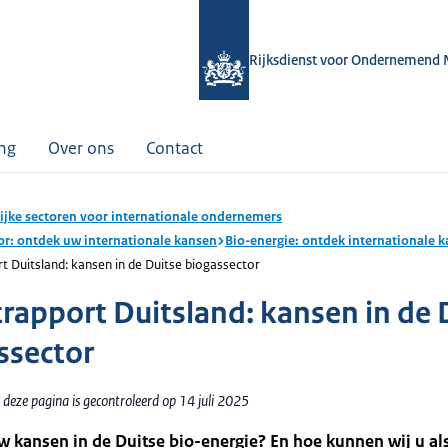
Rijksdienst voor Ondernemend 
ing
Over ons
Contact
ijke sectoren voor internationale ondernemers
or: ontdek uw internationale kansen
Bio-energie: ontdek internationale 
 Duitsland: kansen in de Duitse biogassector
rapport Duitsland: kansen in de 
ssector
deze pagina is gecontroleerd op 14 juli 2025
w kansen in de Duitse bio-energie? En hoe kunnen wij u al