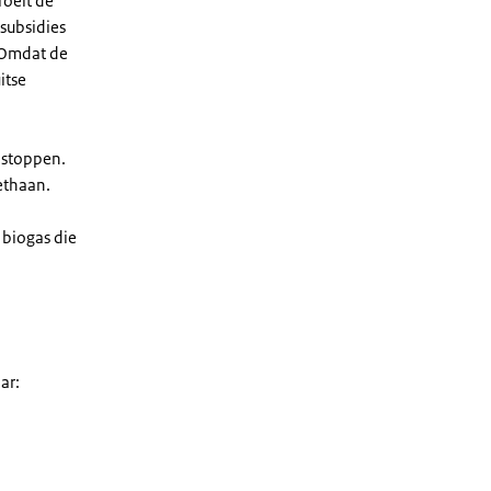
roeit de
 subsidies
. Omdat de
itse
 stoppen.
ethaan.
 biogas die
ar: