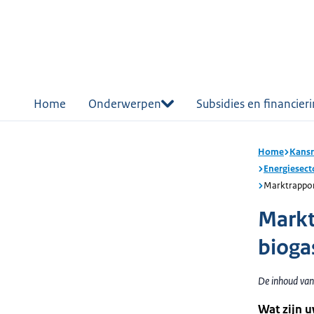
r de
tent
Home
Onderwerpen
Subsidies en financier
Home
Kansr
Energiesect
Marktrapport
Markt
bioga
De inhoud van 
Wat zijn u