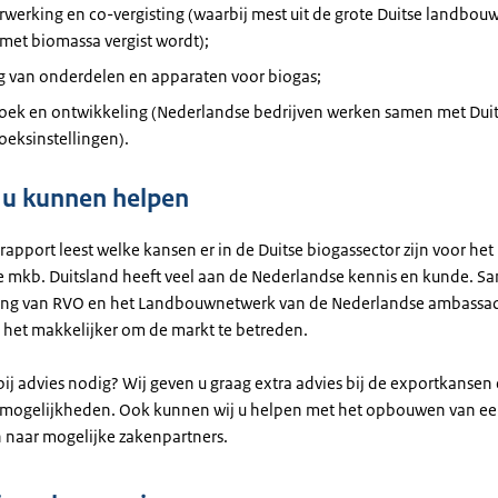
werking en co-vergisting (waarbij mest uit de grote Duitse landbou
met biomassa vergist wordt);
ng van onderdelen en apparaten voor biogas;
oek en ontwikkeling (Nederlandse bedrijven werken samen met Dui
eksinstellingen).
 u kunnen helpen
rapport leest welke kansen er in de Duitse biogassector zijn voor het
 mkb. Duitsland heeft veel aan de Nederlandse kennis en kunde. S
ing van RVO en het Landbouwnetwerk van de Nederlandse ambassad
s het makkelijker om de markt te betreden.
bij advies nodig? Wij geven u graag extra advies bij de exportkansen
smogelijkheden. Ook kunnen wij u helpen met het opbouwen van e
n naar mogelijke zakenpartners.