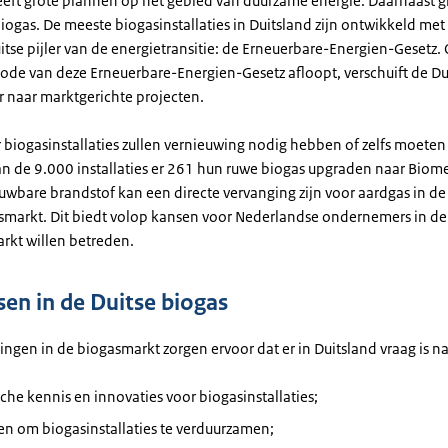
eeft grote plannen op het gebied van duurzame energie. Daarnaast g
iogas. De meeste biogasinstallaties in Duitsland zijn ontwikkeld met
itse pijler van de energietransitie: de Erneuerbare-Energien-Gesetz
iode van deze Erneuerbare-Energien-Gesetz afloopt, verschuift de Du
r naar marktgerichte projecten.
 biogasinstallaties zullen vernieuwing nodig hebben of zelfs moeten
n de 9.000 installaties er 261 hun ruwe biogas upgraden naar Biom
uwbare brandstof kan een directe vervanging zijn voor aardgas in de
markt. Dit biedt volop kansen voor Nederlandse ondernemers in de
arkt willen betreden.
en in de Duitse biogas
ngen in de biogasmarkt zorgen ervoor dat er in Duitsland vraag is na
che kennis en innovaties voor biogasinstallaties;
n om biogasinstallaties te verduurzamen;