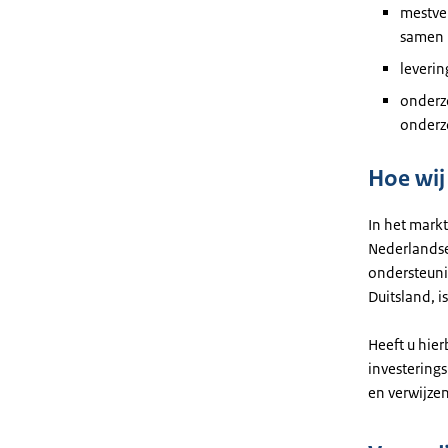
mestver
samen 
leveri
onderz
onderzo
Hoe wij
In het markt
Nederlandse
ondersteun
Duitsland, i
Heeft u hier
investering
en verwijze