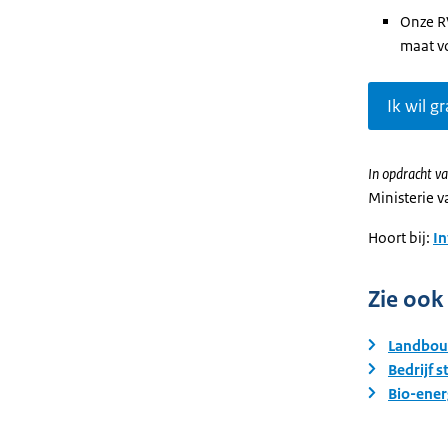
Onze RV
maat v
Ik wil gr
In opdracht va
Ministerie 
Hoort bij:
I
Zie ook
Landbou
Bedrijf s
Bio-ener