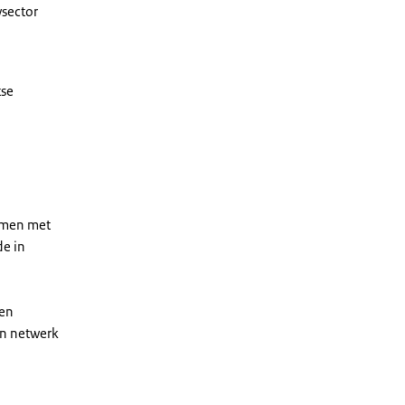
wsector
tse
amen met
e in
 en
en netwerk