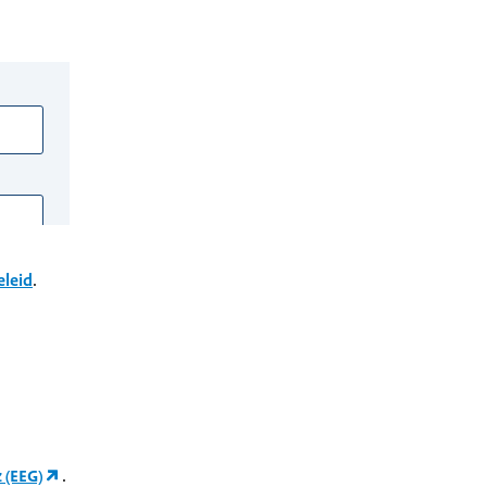
eleid
.
 (EEG)
.