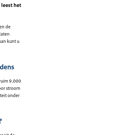
leest het
en de
laten
aan kunt u
udens
 ruim 9.000
oor stroom
teit onder
?