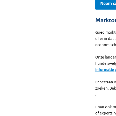
Neem co
Markton
Goed markton
of er in dat
economische
Onze landen
handelswetg
informatie 
Er bestaan 
zoeken. Bek
.
Praat ook m
of experts.