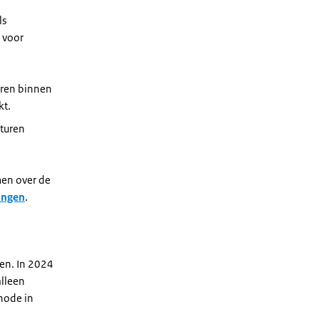
ls
s voor
uren binnen
kt.
cturen
en over de
lingen
.
en. In 2024
alleen
hode in