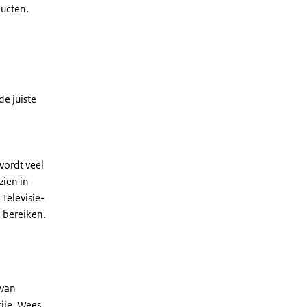
ucten.
de juiste
wordt veel
zien in
Televisie-
 bereiken.
 van
rije. Wees