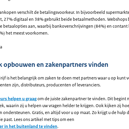
aankopen verschilt de betalingsvoorkeur. In bijvoorbeeld supermarkt
, 27% digitaal en 38% gebruikt beide betaalmethoden. Webshops 
de betaalopties aan, waarbij bankoverschrijvingen (84%) en contant 
2%) het meest voorkomen.
ta
 opbouwen en zakenpartners vinden
ijf is het belangrijk om zaken te doen met partners waar u op kunt 
enten zijn, distributeurs, producenten of leveranciers.
urs helpen u graag
om de juiste zakenpartner te vinden. Dit begint
k, waarin zij u helpen uw vragen helder te krijgen. Ook kijken zij ho
ondersteunen. Gratis, en altijd voor u op maat. Zo krijgt u de hulp d
tie past. Lees ons artikel met tips om een
r in het buitenland te vinden
.