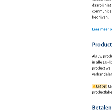
daarbij nie
communicere
bedrijven.
Lees meer o
Product
Als uw prod
in alle EU-
product wel
verhandelen
Let op:
La
productlabe
Betalen