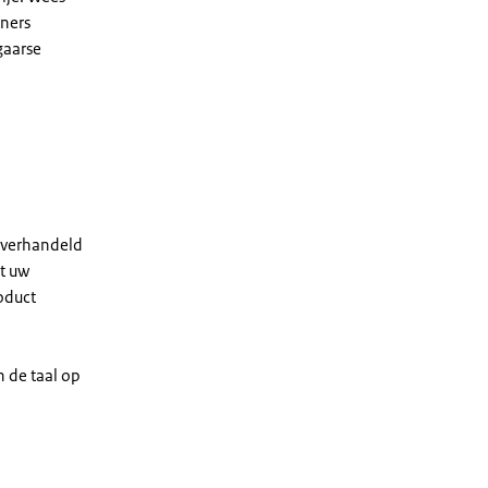
tners
gaarse
 verhandeld
et uw
oduct
 de taal op