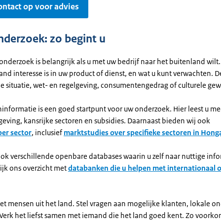
ntact op voor advies
derzoek: zo begint u
derzoek is belangrijk als u met uw bedrijf naar het buitenland wilt.
 land interesse is in uw product of dienst, en wat u kunt verwachten. 
 situatie, wet- en regelgeving, consumentengedrag of culturele ge
informatie is een goed startpunt voor uw onderzoek. Hier leest u me
eving, kansrijke sectoren en subsidies. Daarnaast bieden wij ook
per sector
, inclusief
marktstudies over specifieke sectoren in Honga
ook verschillende openbare databases waarin u zelf naar nuttige inf
ijk ons overzicht met
databanken die u helpen met internationaal
et mensen uit het land. Stel vragen aan mogelijke klanten, lokale 
 Werk het liefst samen met iemand die het land goed kent. Zo voorko