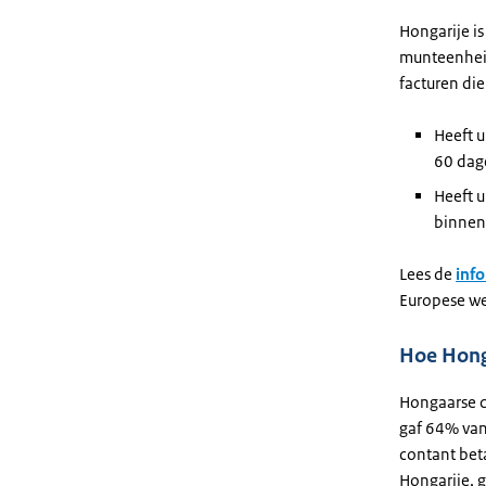
Hongarije is
munteenheid.
facturen die
Heeft u
60 dage
Heeft 
binnen
Lees de
info
Europese we
Hoe Honga
Hongaarse c
gaf 64% van
contant bet
Hongarije, 