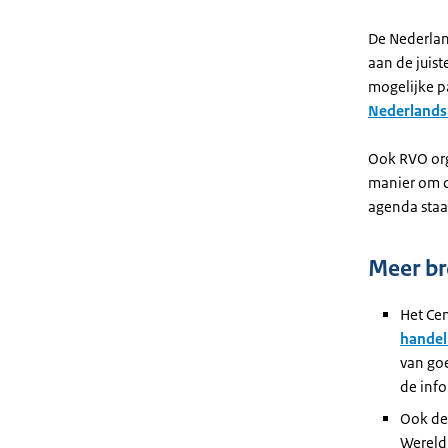
De Nederlan
aan de juis
mogelijke p
Nederlands
Ook RVO org
manier om c
agenda staa
Meer b
Het Cen
handel
van goe
de info
Ook de
Wereld