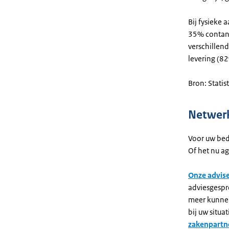
Bij fysieke 
35% contant
verschillen
levering (8
Bron: Statis
Netwerk
Voor uw bedr
Of het nu ag
Onze advise
adviesgespre
meer kunnen 
bij uw situa
zakenpartne