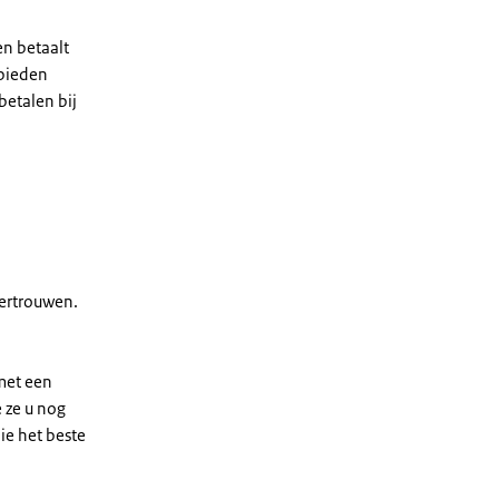
en betaalt
bieden
betalen bij
vertrouwen.
 met een
e ze u nog
ie het beste