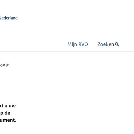
Nederland
Mijn RVO
Zoeken
arije
kt u uw
op de
nsument.