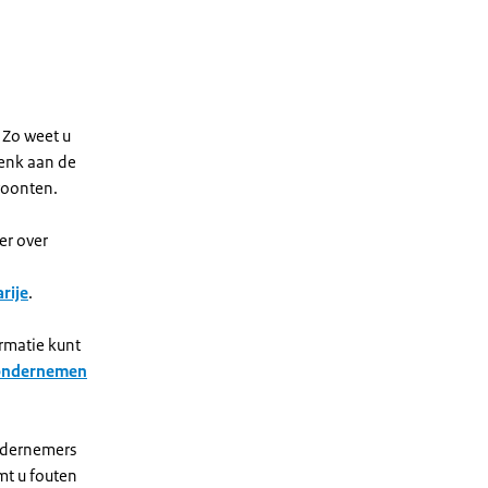
 Zo weet u
Denk aan de
woonten.
er over
rije
.
ormatie kunt
 ondernemen
ondernemers
mt u fouten