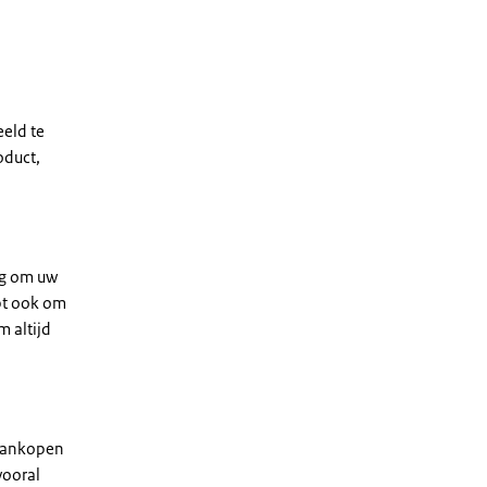
eeld te
oduct,
tig om uw
pt ook om
 altijd
 aankopen
vooral