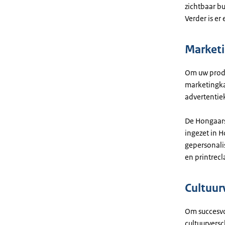
zichtbaar b
Verder is er
Market
Om uw produc
marketingka
advertentie
De Hongaars
ingezet in H
gepersonali
en printrec
Cultuur
Om succesvo
cultuurversc