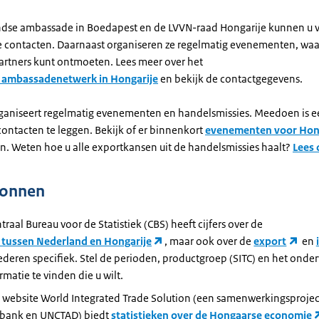
dse ambassade in Boedapest en de LVVN-raad Hongarije kunnen u v
te contacten. Daarnaast organiseren ze regelmatig evenementen, waa
artners kunt ontmoeten. Lees meer over het
 ambassadenetwerk in Hongarije
en bekijk de contactgegevens.
aniseert regelmatig evenementen en handelsmissies. Meedoen is 
ontacten te leggen. Bekijk of er binnenkort
evenementen voor Hon
n. Weten hoe u alle exportkansen uit de handelsmissies haalt?
Lees 
ronnen
traal Bureau voor de Statistiek (CBS) heeft cijfers over de
 tussen Nederland en Hongarije
, maar ook over de
export
en
deren specifiek. Stel de perioden, productgroep (SITC) en het onde
rmatie te vinden die u wilt.
 website World Integrated Trade Solution (een samenwerkingsprojec
bank en UNCTAD) biedt
statistieken over de Hongaarse economie