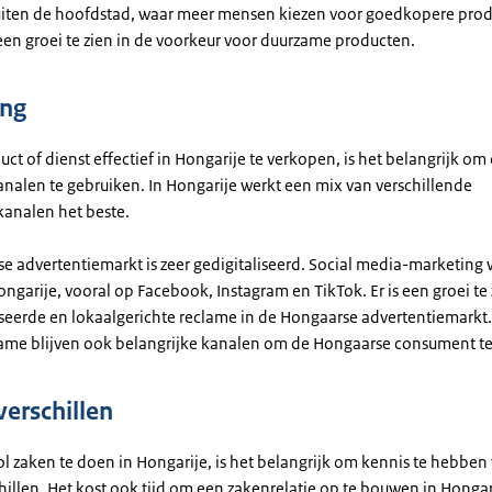
uiten de hoofdstad, waar meer mensen kiezen voor goedkopere prod
 een groei te zien in de voorkeur voor duurzame producten.
ing
t of dienst effectief in Hongarije te verkopen, is het belangrijk om 
nalen te gebruiken. In Hongarije werkt een mix van verschillende
kanalen het beste.
e advertentiemarkt is zeer gedigitaliseerd. Social media-marketing 
ongarije, vooral op Facebook, Instagram en TikTok. Er is een groei te 
seerde en lokaalgerichte reclame in de Hongaarse advertentiemarkt. 
lame blijven ook belangrijke kanalen om de Hongaarse consument te
verschillen
l zaken te doen in Hongarije, is het belangrijk om kennis te hebben
hillen. Het kost ook tijd om een zakenrelatie op te bouwen in Honga