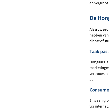
en vergroot
De Hon
Als u uw pro
hebben van 
dienst of s
Taal: pas
Hongaars is 
marketingma
vertrouwen 
aan.
Consumen
Er is een g
via internet