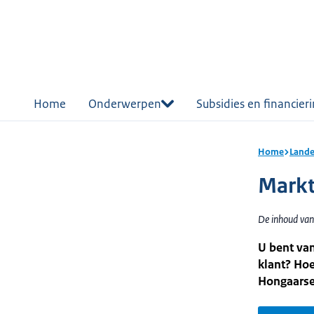
r de
tent
Home
Onderwerpen
Subsidies en financier
Home
Lande
Markt
De inhoud van
U bent van
klant? Hoe
Hongaarse