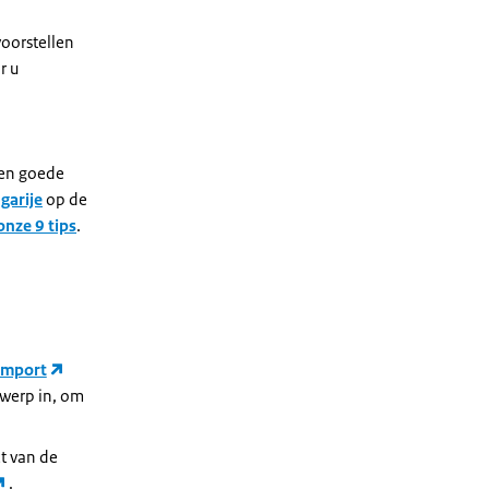
oorstellen
r u
een goede
garije
op de
onze 9 tips
.
import
rwerp in, om
t van de
.