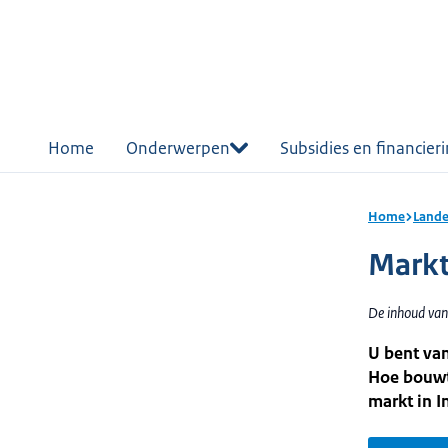
r de
tent
Home
Onderwerpen
Subsidies en financier
Home
Lande
Markt
De inhoud van
U bent van
Hoe bouwt 
markt in I