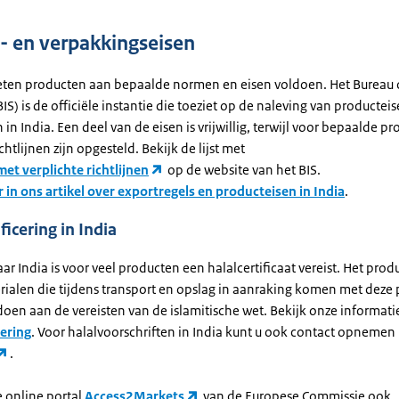
- en verpakkingseisen
eten producten aan bepaalde normen en eisen voldoen. Het Bureau 
IS) is de officiële instantie die toeziet op de naleving van producteis
in India. Een deel van de eisen is vrijwillig, terwijl voor bepaalde p
chtlijnen zijn opgesteld. Bekijk de lijst met
et verplichte richtlijnen
op de website van het BIS.
r in ons artikel over exportregels en producteisen in India
.
ficering in India
aar India is voor veel producten een halalcertificaat vereist. Het pro
erialen die tijdens transport en opslag in aanraking komen met deze
oen aan de vereisten van de islamitische wet. Bekijk onze informati
cering
. Voor halalvoorschriften in India kunt u ook contact opnemen
.
e online portal
Access2Markets
van de Europese Commissie ook