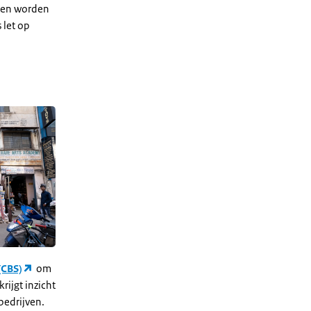
nken worden
 let op
(CBS)
om
ijgt inzicht
bedrijven.