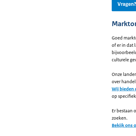
Vragen?
Markton
Goed markton
of er in dat
bijvoorbeel
culturele g
Onze landen
over handel
Wij bieden 
op specifiek
Er bestaan 
zoeken.
Bekijk ons 