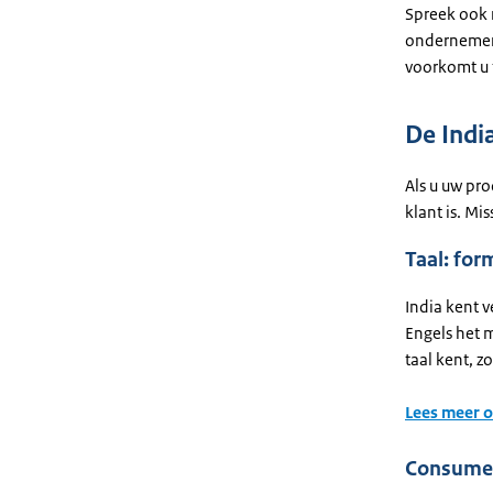
Spreek ook 
ondernemers
voorkomt u 
De Indi
Als u uw pro
klant is. M
Taal: for
India kent v
Engels het 
taal kent, z
Lees meer o
Consumen