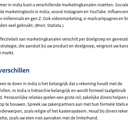
mer in India kunt u verschillende marketingkanalen inzetten. Social
te marketingtools in India, vooral Instagram en YouTube. Influencer
oor millennials en gen Z. Ook videomarketing, e-mailcampagnes en 
en veel gebruikt. (Bron: Statista.)
ffectiviteit van marketingkanalen verschilt per doelgroep en generat
trategie, die aansluit bij uw product en doelgroep, vergroot uw kan
e markt.
verschillen
en te doen in India is het belangrijk dat u rekening houdt met de
hillen. In India is hiërarchie belangrijk en wordt formeel taalgebruik
 Persoonlijke relaties spelen een grote rol; zakelijke diners helpen
op te bouwen. Spreek uw zakenpartners aan met hun formele titels 
nderwerpen, zoals religie of het kastensysteem. Houd bij diners reke
ette, zoals uw eten niet aanraken met de linkerhand.