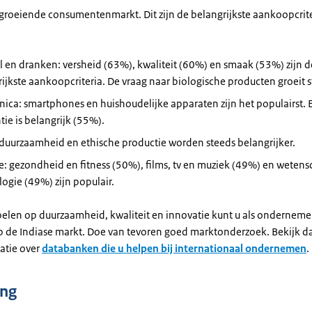
 groeiende consumentenmarkt. Dit zijn de belangrijkste aankoopcrite
 en dranken: versheid (63%), kwaliteit (60%) en smaak (53%) zijn d
ijkste aankoopcriteria. De vraag naar biologische producten groeit s
nica: smartphones en huishoudelijke apparaten zijn het populairst. 
ntie is belangrijk (55%).
duurzaamheid en ethische productie worden steeds belangrijker.
le: gezondheid en fitness (50%), films, tv en muziek (49%) en weten
ogie (49%) zijn populair.
spelen op duurzaamheid, kwaliteit en innovatie kunt u als onderneme
 de Indiase markt. Doe van tevoren goed marktonderzoek. Bekijk d
atie over
databanken die u helpen bij internationaal ondernemen
.
ing