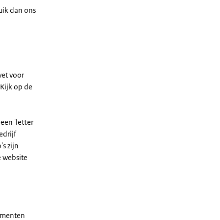
uik dan ons
wet voor
Kijk op de
een 'letter
edrijf
s zijn
e website
sumenten