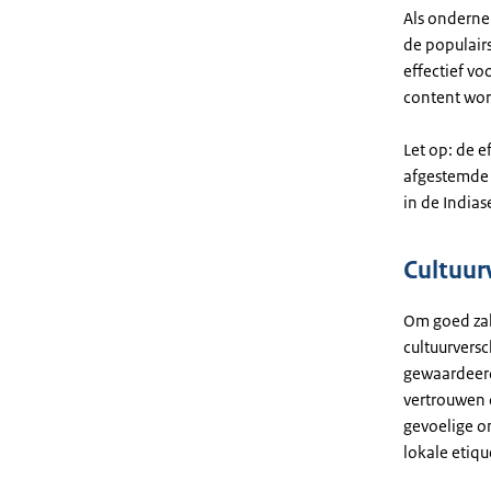
Als onderne
de populairs
effectief v
content word
Let op: de e
afgestemde s
in de Indias
Cultuur
Om goed zak
cultuurversc
gewaardeerd.
vertrouwen 
gevoelige o
lokale etiqu