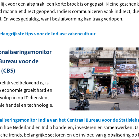
elijk voor een afspraak; een korte broek is ongepast. Kleine gesche
 maar niet direct geopend. Indiërs communiceren vaak indirect, dus
l. En wees geduldig, want besluitvorming kan traag verlopen.
elangrijkste tips voor de Indiase zakencultuur
onaliseringsmonitor
Bureau voor de
k (CBS)
kelijk veelbelovend is, is
De economie groeit hard en
 volop in op IT-diensten,
ale handel en technologie.
aliseringsmonitor India van het Centraal Bureau voor de Statisiek 
n hoe Nederland en India handelen, investeren en samenwerken. U kr
he trends, belangrijke sectoren en de invloed van globalisering op 