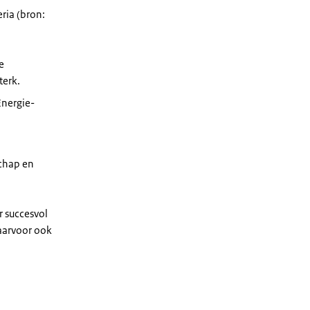
ria (bron:
e
terk.
Energie-
schap en
r succesvol
aarvoor ook