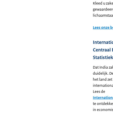
Kleed u zak
gewaardeerd
lichaamstaa
Lees onze b
Internati
Centraal 
Statistie
Dat India za
duidelijk. 
het land zet
internation
Lees de
Internation
te ontdekke
in economisc