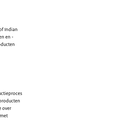
of Indian
en en -
roducten
ductieproces
 producten
e over
 met