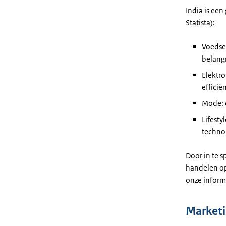
India is een
Statista):
Voedsel
belangr
Elektro
efficië
Mode: 
Lifesty
technol
Door in te 
handelen op
onze inform
Market