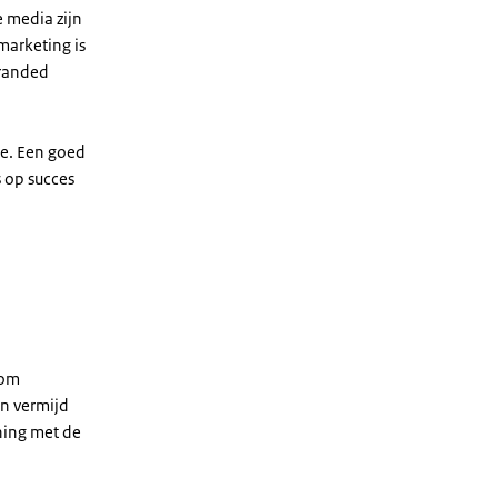
e media zijn
marketing is
branded
ie. Een goed
s op succes
 om
en vermijd
ning met de