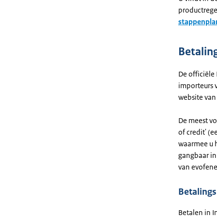
productrege
stappenpla
Betali
De officiële
importeurs 
website van
De meest voo
of credit' (
waarmee u h
gangbaar in 
van evofen
Betaling
Betalen in 