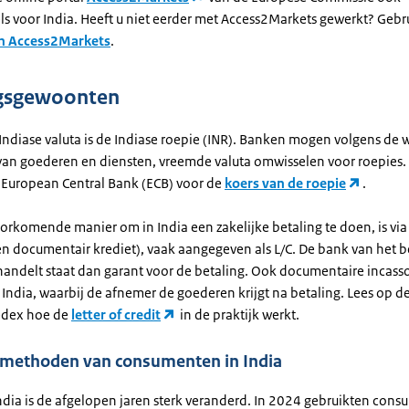
ls voor India. Heeft u niet eerder met Access2Markets gewerkt? Gebr
n Access2Markets
.
ngsgewoonten
 Indiase valuta is de Indiase roepie (INR). Banken mogen volgens de 
van goederen en diensten, vreemde valuta omwisselen voor roepies. 
 European Central Bank (ECB) voor de
koers van de roepie
.
rkomende manier om in India een zakelijke betaling te doen, is via 
een documentair krediet), vaak aangegeven als L/C. De bank van het b
andelt staat dan garant voor de betaling. Ook documentaire incasso'
India, waarbij de afnemer de goederen krijgt na betaling. Lees op d
edex hoe de
letter of credit
in de praktijk werkt.
smethoden van consumenten in India
India is de afgelopen jaren sterk veranderd. In 2024 gebruikten con