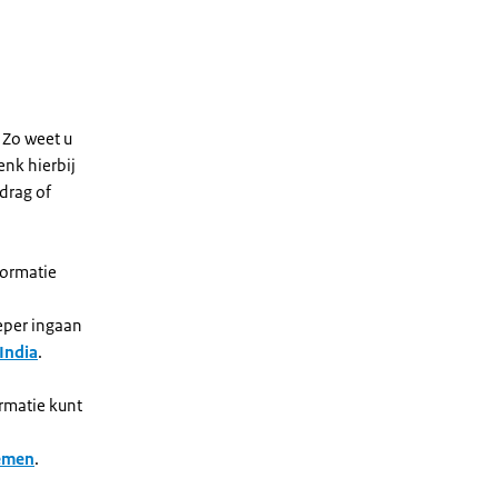
 Zo weet u
enk hierbij
drag of
formatie
ieper ingaan
India
.
ormatie kunt
nemen
.