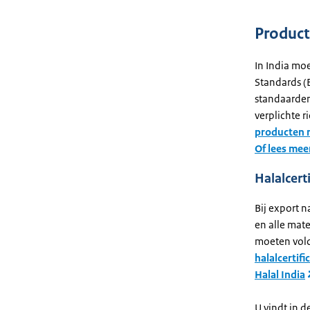
Product
In India mo
Standards (B
standaarden 
verplichte ri
producten m
Of lees mee
Halalcerti
Bij export n
en alle mat
moeten vold
halalcertifi
Halal India
U vindt in d