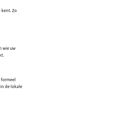
 kent. Zo
en wie uw
kt.
t formeel
in de lokale