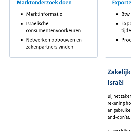
Marktonderzoek doen
Export
Marktinformatie
Btw 
Israëlische
Exp
consumentenvoorkeuren
tijd
Netwerken opbouwen en
Prod
zakenpartners vinden
Zakelij
Israël
Bij het zake
rekening ho
en gebruiken
and-don'ts, 