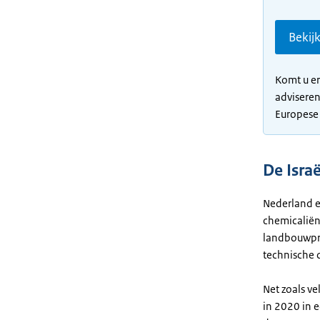
Bekij
Komt u er
adviseren
Europese
De Isra
Nederland e
chemicaliën
landbouwpro
technische 
Net zoals ve
in 2020 in e