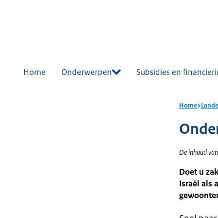
r de
tent
Home
Onderwerpen
Subsidies en financier
Home
Lande
Onder
De inhoud van 
Doet u zak
Israël als
gewoonten