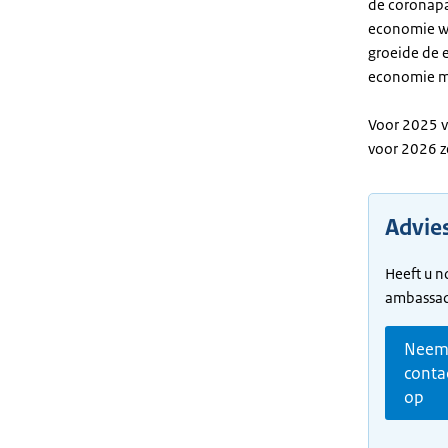
de coronapa
economie we
groeide de 
economie m
Voor 2025 
voor 2026 z
Advies
Heeft u n
ambassade
Nee
conta
op