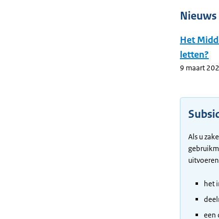
Nieuws
Het Midd
letten?
9 maart 20
Subsi
Als u zak
gebruikma
uitvoeren
het 
deel
een 