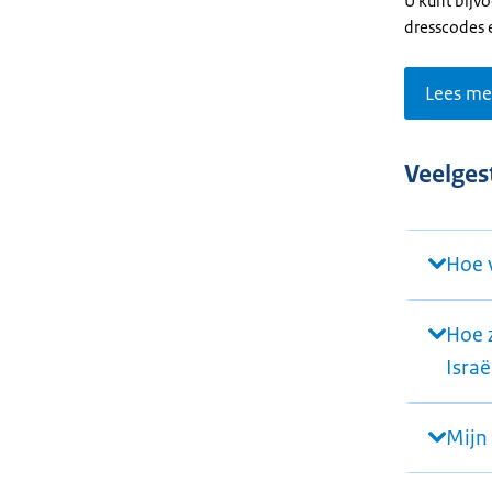
U kunt bijv
dresscodes 
Lees mee
Veelges
Hoe v
Hoe 
Israë
Mijn 