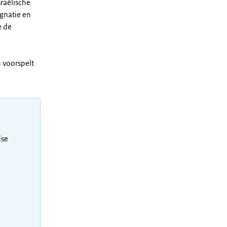
raëlische
gnatie en
e de
 voorspelt
dse