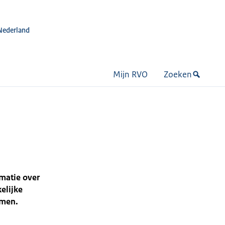
Nederland
Mijn RVO
Zoeken
rmatie over
elijke
emen.