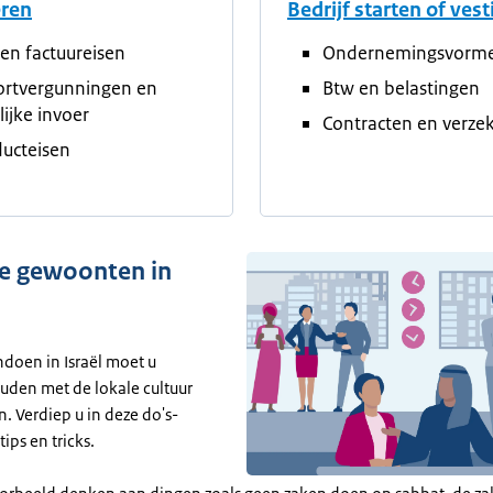
eren
Bedrijf starten of ves
en factuureisen
Ondernemingsvorm
ortvergunningen en
Btw en belastingen
elijke invoer
Contracten en verze
ucteisen
ke gewoonten in
ndoen in Israël moet u
uden met de lokale cultuur
. Verdiep u in deze do's-
tips en tricks.