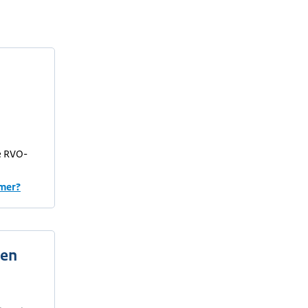
e RVO-
emer?
oen