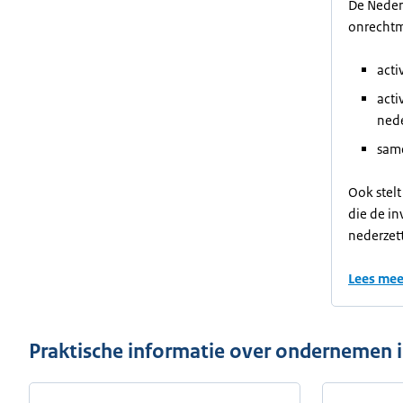
De Neder
onrechtma
acti
acti
nede
same
Ook stel
die de i
nederzett
Lees mee
Praktische informatie over ondernemen in