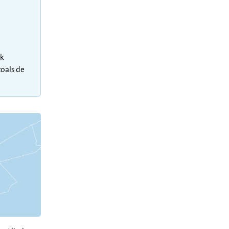
ok
zoals de