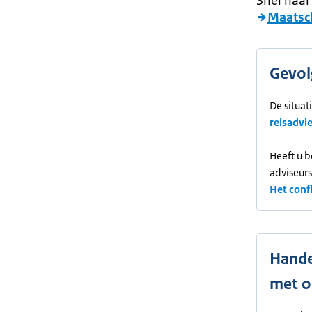
Snel naar
Maatsc
Gevol
De situat
reisadvi
Heeft u 
adviseur
Het conf
Hande
met o