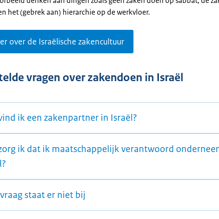
oorbeeld denken aan dingen zoals geen zaken doen op sabbat, de zak
en het (gebrek aan) hierarchie op de werkvloer.
r over de Israëlische zakencultuur
telde vragen over zakendoen in Israël
ind ik een zakenpartner in Israël?
zorg ik dat ik maatschappelijk verantwoord ondernee
l?
vraag staat er niet bij