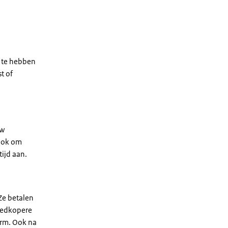
d te hebben
t of
uw
 ook om
tijd aan.
Ze betalen
goedkopere
orm. Ook na