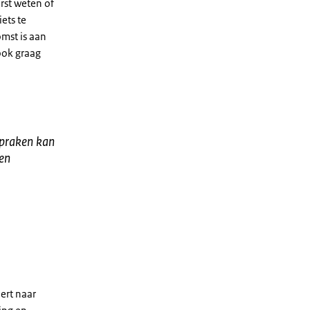
rst weten of
iets te
omst is aan
ook graag
fspraken kan
een
ert naar