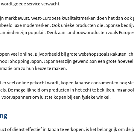
wordt goede service verwacht.
ijn merkbewust. West-Europese kwaliteitsmerken doen het dan ook 
orbeeld luxe modemerken. Ook unieke producten die Japanse bedrijv
aanbieden zijn populair. Denk aan landbouwproducten zoals Europes
open veel online. Bijvoorbeeld bij grote webshops zoals Rakuten Ic
hoo! Shopping Japan. Japanners zijn gewend aan een grote hoeveel
rmatie om zo hun keuze te maken.
 er veel online gekocht wordt, kopen Japanse consumenten nog stee
kels. De mogelijkheid om producten in het echt te bekijken, maar o
 voor Japanners om juist te kopen bij een fysieke winkel.
ing
t of dienst effectief in Japan te verkopen, is het belangrijk om de j