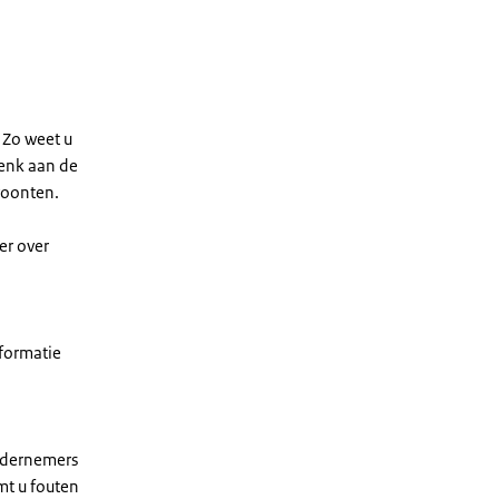
 Zo weet u
Denk aan de
woonten.
er over
nformatie
ondernemers
mt u fouten