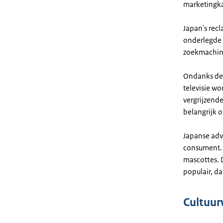
marketingka
Japan's rec
onderlegde 
zoekmachine
Ondanks de g
televisie w
vergrijzende
belangrijk 
Japanse adv
consument. 
mascottes. D
populair, d
Cultuur