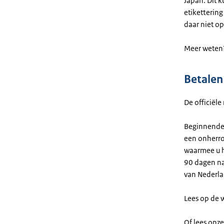
Japan. Dit 
etiketterin
daar niet o
Meer weten
Betalen
De officiële
Beginnende 
een onherroe
waarmee u ha
90 dagen na
van Nederl
Lees op de 
Of lees onz