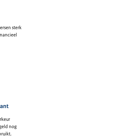
ersen sterk
inancieel
tant
rkeur
 geld nog
ruikt.