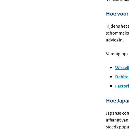
Hoe voork
Tijdens het 
schommelen.
advies in.
Vereniging e
Wisselk
Debite
Factori
Hoe Japa
Japanse con
afhangt van
steeds popul