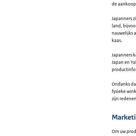
de aankoop 
Japanners z
land, bijvo
nauwelijks 
kaas.
Japanners k
Japan en Ya
productinfo
Ondanks dat
fysieke win
zijn redenen
Market
Om uw produc