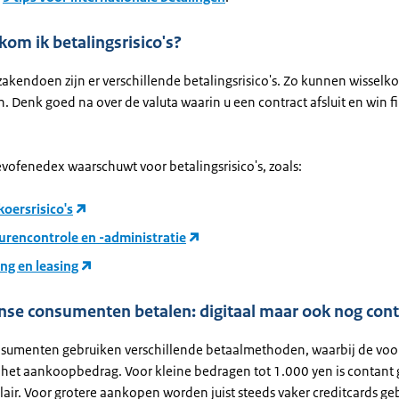
om ik betalingsrisico's?
zakendoen zijn er verschillende betalingsrisico's. Zo kunnen wisselko
 Denk goed na over de valuta waarin u een contract afsluit en win f
vofenedex waarschuwt voor betalingsrisico's, zoals:
oersrisico's
urencontrole en -administratie
ng en leasing
nse consumenten betalen: digitaal maar ook nog con
sumenten gebruiken verschillende betaalmethoden, waarbij de voo
 het aankoopbedrag. Voor kleine bedragen tot 1.000 yen is contant
air. Voor grotere aankopen worden juist steeds vaker creditcards geb