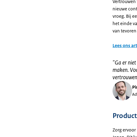
Vertrouwen w
nieuwe conta
vroeg. Bij e
het einde v
van tevoren
Lees ons ar
"
Ga er niet
maken. Voor
vertrouwen
Pi
Ad
Product
Zorg ervoor 