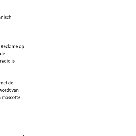
hnisch
n. Reclame op
 de
radio is
 met de
 wordt van
en mascotte