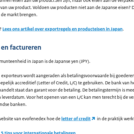
kunnen eisen aan uw product zelf zijn, maar ook eisen aan de verpakk
g van uw product. Voldoen uw producten niet aan de Japanse eisen? 
p de markt brengen.
?
Lees ons artikel over exportregels en producteisen in Japan
.
 en factureren
 munteenheid in Japan is de Japanse yen (JPY).
exporteurs wordt aangeraden als betalingsvoorwaarde bij goederen
pelijk accreditief (Letter of Credit, L/C) te gebruiken. De bank van he
ndelt staat dan garant voor de betaling. De betalingstermijn is mee
 leverdatum. Voor het openen van een L/C kan men terecht bij de ve
andse banken.
website van evofenedex hoe de
letter of credit
in de praktijk werk
e
5 tips voor internationale betalingen
.