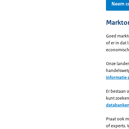
Neem co
Markton
Goed markton
of er in dat
economische
Onze landen
handelswetg
informatie 
Er bestaan 
kunt zoeken
databanken
Praat ook m
of experts.