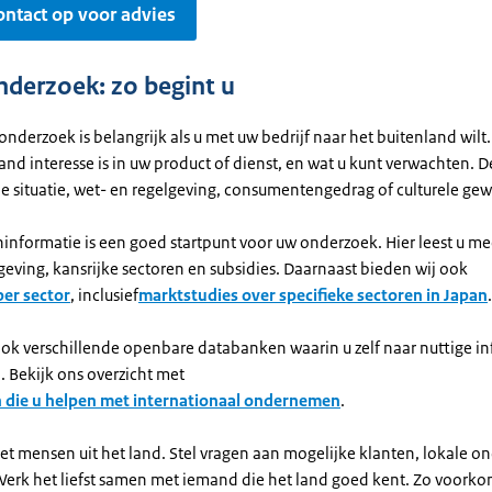
ntact op voor advies
derzoek: zo begint u
derzoek is belangrijk als u met uw bedrijf naar het buitenland wilt.
 land interesse is in uw product of dienst, en wat u kunt verwachten. 
 situatie, wet- en regelgeving, consumentengedrag of culturele ge
informatie is een goed startpunt voor uw onderzoek. Hier leest u me
eving, kansrijke sectoren en subsidies. Daarnaast bieden wij ook
per sector
, inclusief
marktstudies over specifieke sectoren in Japan
.
ook verschillende openbare databanken waarin u zelf naar nuttige i
. Bekijk ons overzicht met
 die u helpen met internationaal ondernemen
.
et mensen uit het land. Stel vragen aan mogelijke klanten, lokale 
 Werk het liefst samen met iemand die het land goed kent. Zo voorko