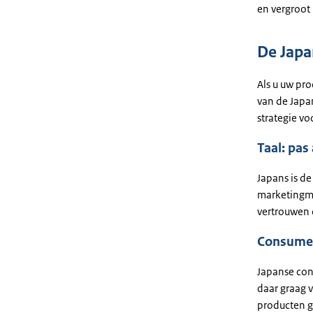
en vergroot
De Jap
Als u uw pro
van de Japan
strategie v
Taal: pa
Japans is de
marketingma
vertrouwen 
Consumen
Japanse con
daar graag 
producten g