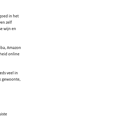
goed in het
en zelf
e wijn en
hiba, Amazon
heid online
ds veel in
ok gewoonte,
uiste