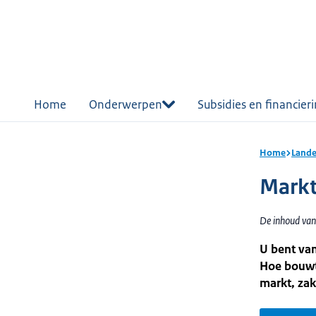
r de
tent
Home
Onderwerpen
Subsidies en financier
Home
Lande
Markt
De inhoud van
U bent van
Hoe bouwt 
markt, za