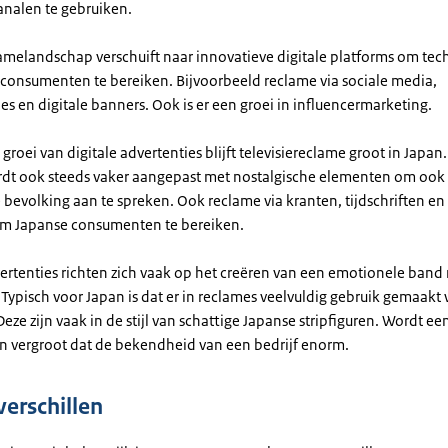
nalen te gebruiken.
lamelandschap verschuift naar innovatieve digitale platforms om tec
consumenten te bereiken. Bijvoorbeeld reclame via sociale media,
s en digitale banners. Ook is er een groei in influencermarketing.
roei van digitale advertenties blijft televisiereclame groot in Japa
ordt ook steeds vaker aangepast met nostalgische elementen om ook
 bevolking aan te spreken. Ook reclame via kranten, tijdschriften en 
om Japanse consumenten te bereiken.
ertenties richten zich vaak op het creëren van een emotionele band
Typisch voor Japan is dat er in reclames veelvuldig gebruik gemaakt
eze zijn vaak in de stijl van schattige Japanse stripfiguren. Wordt e
an vergroot dat de bekendheid van een bedrijf enorm.
verschillen