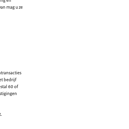
ing en
Dan mag u ze
transacties
t bedrijf
stal 60 of
stigingen
t.