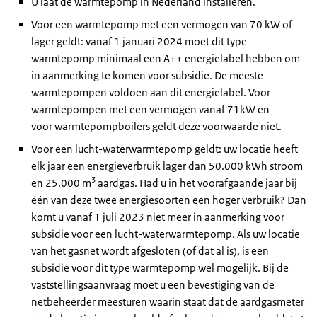
U laat de warmtepomp in Nederland installeren.
Voor een warmtepomp met een vermogen van 70 kW of
lager geldt: vanaf 1 januari 2024 moet dit type
warmtepomp minimaal een A++ energielabel hebben om
in aanmerking te komen voor subsidie. De meeste
warmtepompen voldoen aan dit energielabel. Voor
warmtepompen met een vermogen vanaf 71kW en
voor warmtepompboilers geldt deze voorwaarde niet.
Voor een lucht-waterwarmtepomp geldt: uw locatie heeft
elk jaar een energieverbruik lager dan 50.000 kWh stroom
3
en 25.000 m
aardgas. Had u in het voorafgaande jaar bij
één van deze twee energiesoorten een hoger verbruik? Dan
komt u vanaf 1 juli 2023 niet meer in aanmerking voor
subsidie voor een lucht-waterwarmtepomp. Als uw locatie
van het gasnet wordt afgesloten (of dat al is), is een
subsidie voor dit type warmtepomp wel mogelijk. Bij de
vaststellingsaanvraag moet u een bevestiging van de
netbeheerder meesturen waarin staat dat de aardgasmeter