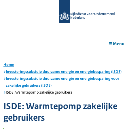
r de
tent
Rijksdienst voor Ondernemend
Nederland
Menu
Home
Investeringssubsidie duurzame energie en energiebesparing (ISDE)
Investeringssubsidie duurzame energie en energiebesparing voor
zakelijke gebruikers (ISDE)
ISDE: Warmtepomp zakelijke gebruikers
ISDE: Warmtepomp zakelijke
gebruikers