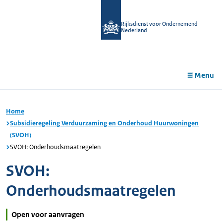
r de
tent
Rijksdienst voor Ondernemend
Nederland
Menu
Home
Subsidieregeling Verduurzaming en Onderhoud Huurwoningen
(SVOH)
SVOH: Onderhoudsmaatregelen
SVOH:
Onderhoudsmaatregelen
Open voor aanvragen