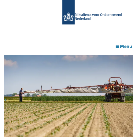
r de
tent
Rijksdienst voor Ondernemend
Nederland
Menu