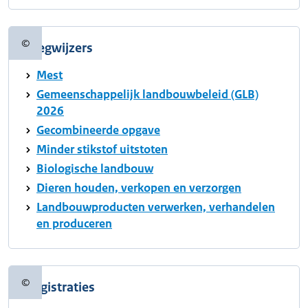
©
Wegwijzers
Copyrightinformatie
Mest
Gemeenschappelijk landbouwbeleid (GLB)
2026
Gecombineerde opgave
Minder stikstof uitstoten
Biologische landbouw
Dieren houden, verkopen en verzorgen
Landbouwproducten verwerken, verhandelen
en produceren
©
Registraties
Copyrightinformatie