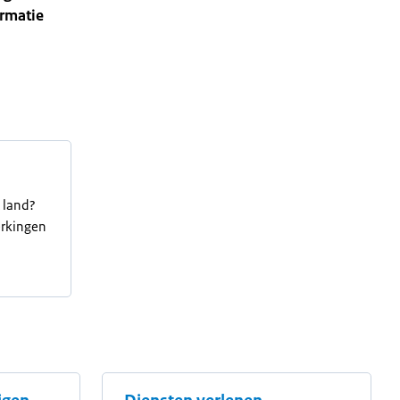
ormatie
 land?
erkingen