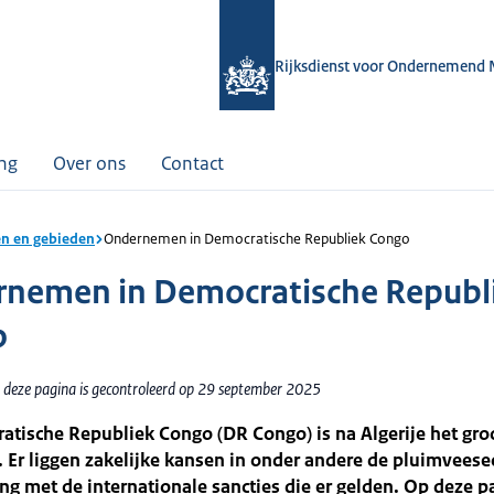
Rijksdienst voor Ondernemend 
ing
Over ons
Contact
n en gebieden
Ondernemen in Democratische Republiek Congo
nemen in Democratische Republ
o
 deze pagina is gecontroleerd op 29 september 2025
tische Republiek Congo (DR Congo) is na Algerije het gro
. Er liggen zakelijke kansen in onder andere de pluimveese
ng met de internationale sancties die er gelden. Op deze p