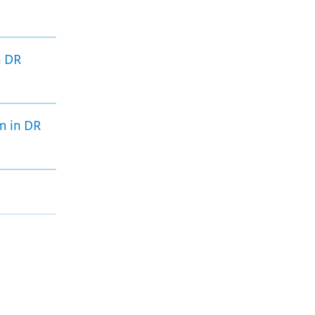
n DR
m in DR