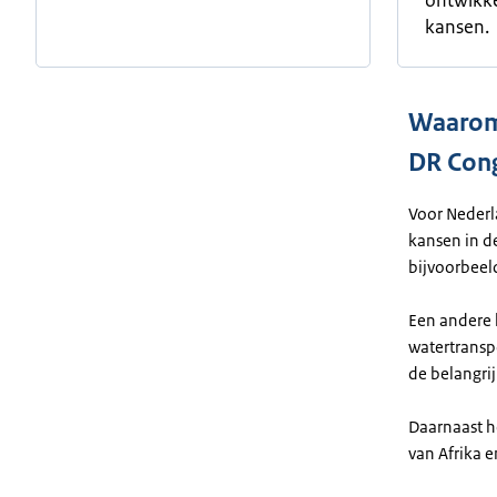
ontwikke
kansen.
Waarom
DR Con
Voor Nederl
kansen in d
bijvoorbeel
Een andere k
watertranspo
de belangrij
Daarnaast h
van Afrika e