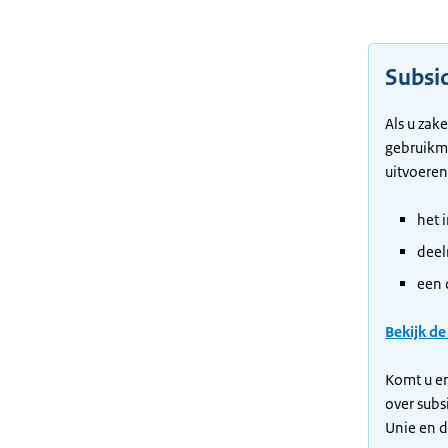
Subsi
Als u zak
gebruikma
uitvoeren
het 
deel
een 
Bekijk d
Komt u er
over subs
Unie en 