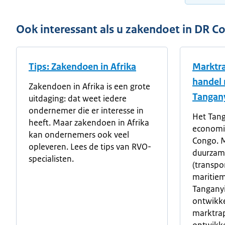
Ook interessant als u zakendoet in DR C
Tips: Zakendoen in Afrika
Marktra
handel 
Zakendoen in Afrika is een grote
Tangan
uitdaging: dat weet iedere
ondernemer die er interesse in
Het Tang
heeft. Maar zakendoen in Afrika
economi
kan ondernemers ook veel
Congo. M
opleveren. Lees de tips van RVO-
duurzame
specialisten.
(transpo
maritie
Tangany
ontwikke
marktrap