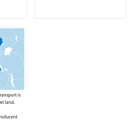
ransport is
et land.
producent