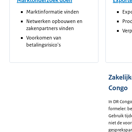
Marktonderzoek doen
Export
Marktinformatie vinden
Expo
Netwerken opbouwen en
Prod
zakenpartners vinden
Verp
Voorkomen van
betalingsrisico's
Zakelij
Congo
In DR Cong
formeler: be
Gebruik tij
niet de voo
gesprekspar