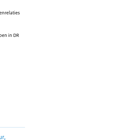
enrelaties
doen in DR
ur,