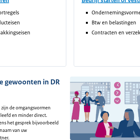
eren
Bedrijf starten of ves
rtregels
Ondernemingsvorm
ucteisen
Btw en belastingen
akkingseisen
Contracten en verze
ke gewoonten in DR
o zijn de omgangsvormen
leefd en minder direct.
dens het gesprek bijvoorbeeld
rnaam van uw
tner.