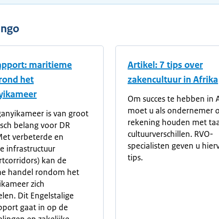
ongo
pport: maritieme
Artikel: 7 tips over
rond het
zakencultuur in Afrika
yikameer
Om succes te hebben in A
moet u als ondernemer 
anyikameer is van groot
rekening houden met taa
sch belang voor DR
cultuurverschillen. RVO-
et verbeterde en
specialisten geven u hier
 infrastructuur
tips.
rtcorridors) kan de
me handel rondom het
ikameer zich
len. Dit Engelstalige
port gaat in op de