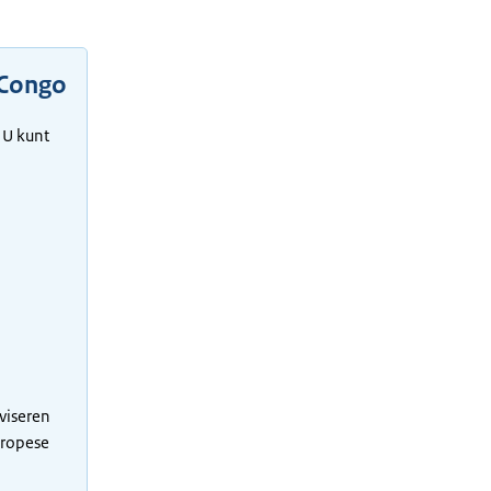
 Congo
 U kunt
viseren
uropese