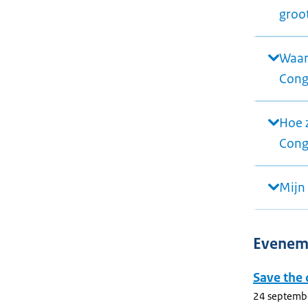
groo
Waar
Cong
Hoe 
Cong
Mijn 
Evenem
Save the 
24 septemb