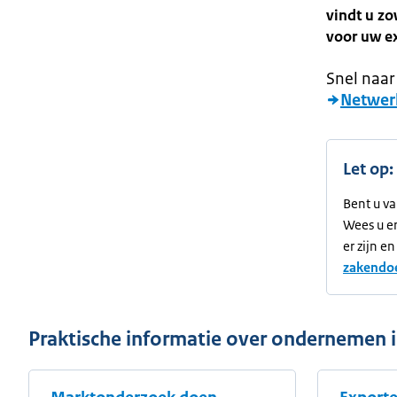
vindt u zo
voor uw e
Snel naar
Netwer
Let op:
Bent u va
Wees u e
er zijn e
zakendoe
Praktische informatie over ondernemen 