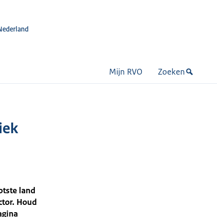
Nederland
Mijn RVO
Zoeken
iek
otste land
ctor. Houd
agina