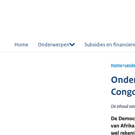
r de
tent
Home
Onderwerpen
Subsidies en financier
Home
Lande
Onder
Cong
De inhoud van
De Democra
van Afrika
wel rekeni