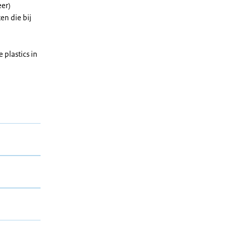
eer)
en die bij
 plastics in