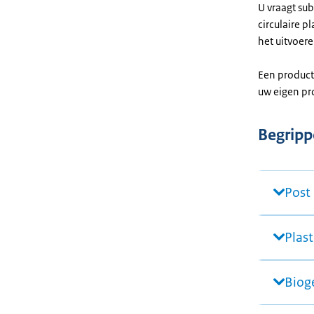
U vraagt sub
circulaire p
het uitvoer
Een producti
uw eigen pr
Begrippe
Post
Plast
Biog