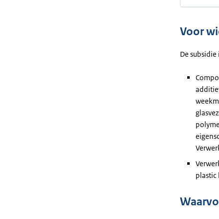
Voor w
De subsidie 
Compou
additie
weekmak
glasve
polyme
eigens
Verwer
Verwer
plastic
Waarvoo