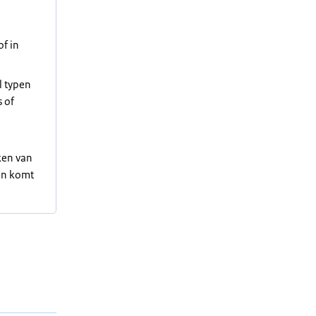
f in
l typen
 of
ken van
Dan komt