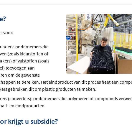
ie?
is voor:
nders: ondernemers die
ven (zoals kleurstoffen of
ers) of vulstoffen (zoals
zel) toevoegen aan
ren om de gewenste
chappen te bereiken. Het eindproduct van dit proces heet een com
kers gebruiken dit om plastic producten te maken.
kers (converters): ondernemers die polymeren of compounds verwer
 half- en eindproducten.
r krijgt u subsidie?