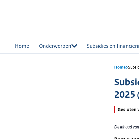
r de
tent
Home
Onderwerpen
Subsidies en financier
Home
Subsi
Subsi
2025 
Gesloten 
De inhoud van