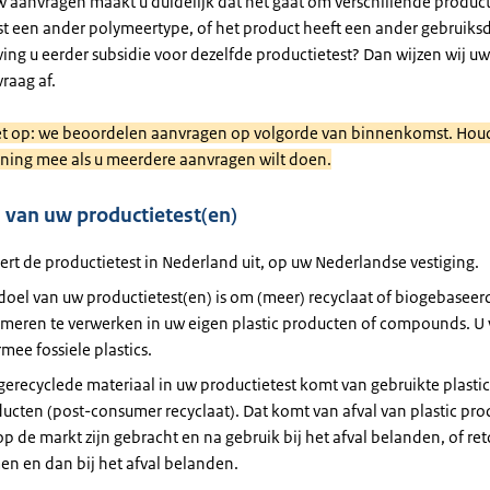
w aanvragen maakt u duidelijk dat het gaat om verschillende product
st een ander polymeertype, of het product heeft een ander gebruiks
ing u eerder subsidie voor dezelfde productietest? Dan wijzen wij uw
raag af.
et op: we beoordelen aanvragen op volgorde van binnenkomst. Houd
ning mee als u meerdere aanvragen wilt doen.
a van uw productietest(en)
ert de productietest in Nederland uit, op uw Nederlandse vestiging.
doel van uw productietest(en) is om (meer) recyclaat of biogebaseer
meren te verwerken in uw eigen plastic producten of compounds. U 
mee fossiele plastics.
gerecyclede materiaal in uw productietest komt van gebruikte plastic
ucten (post-consumer recyclaat). Dat komt van afval van plastic pr
op de markt zijn gebracht en na gebruik bij het afval belanden, of ret
n en dan bij het afval belanden.