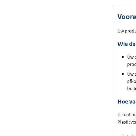
Voor
Uw produ
Wie de
Uw o
prod
Uw p
afko
bui
Hoe va
U kunt b
Plasticve