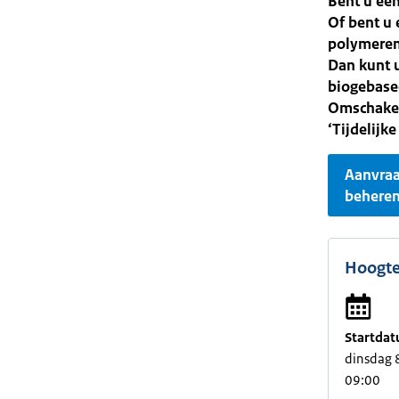
Bent u een
Of bent u 
polymeren
Dan kunt u
biogebase
Omschakeli
‘Tijdelijk
Aanvra
behere
Hoogte
Startdat
dinsdag 
09:00