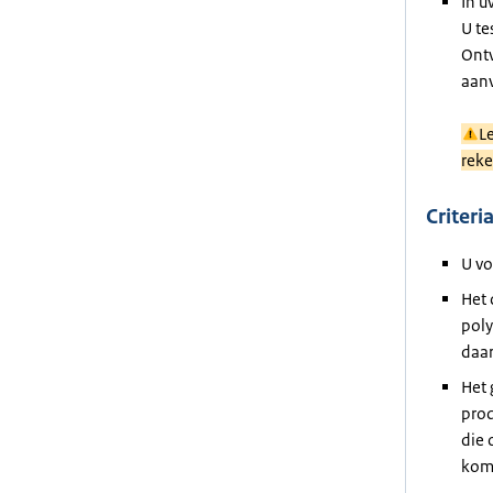
In u
U te
Ontv
aanv
L
reke
Criteri
U vo
Het 
poly
daar
Het 
prod
die 
kome