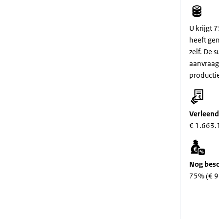
U krijgt 
heeft ge
zelf. De 
aanvraag.
producti
Verleend
€ 1.663.
Nog besc
75% (€ 9