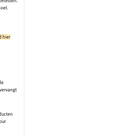
ietesten.
doel.
 hier
de
vervangt
oducten
our