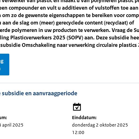
 verwerker van plastic en maakt u van polymeren plastic 
een compounder en vult u additieven of vulstoffen toe aan
 om zo de gewenste eigenschappen te bereiken voor com
 aan de slag om (meer) gerecyclede content (recyclaat) of
erde polymeren in uw producten te verwerken. Vraag de S
ng Plasticverwerkers 2025 (SOPV) aan. Deze subsidie heet
e subsidie Omschakeling naar verwerking circulaire plastics
ag
n
 subsidie en aanvraagperiode
um:
Einddatum:
8 april 2025
donderdag 2 oktober 2025
12:00