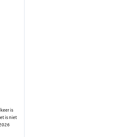
keer is
t is niet
 2026