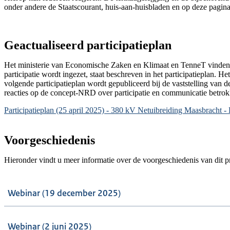
onder andere de Staatscourant, huis-aan-huisbladen en op deze pagina
Geactualiseerd participatieplan
Het ministerie van Economische Zaken en Klimaat en TenneT vinden p
participatie wordt ingezet, staat beschreven in het participatieplan. He
volgende participatieplan wordt gepubliceerd bij de vaststelling van
reacties op de concept-NRD over participatie en communicatie betrok
Document
Participatieplan (25 april 2025) - 380 kV Netuibreiding Maasbracht 
Voorgeschiedenis
Hieronder vindt u meer informatie over de voorgeschiedenis van dit pr
Webinar (19 december 2025)
Webinar (2 juni 2025)