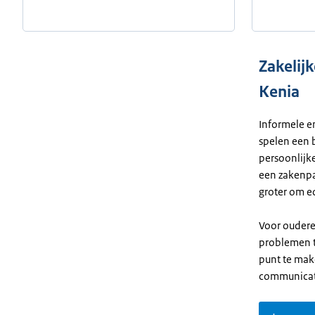
Zakelij
Kenia
Informele e
spelen een b
persoonlijk
een zakenp
groter om e
Voor oudere
problemen t
punt te make
communicat