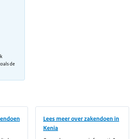
ok
zoals de
akendoen
Lees meer over zakendoen in
Kenia