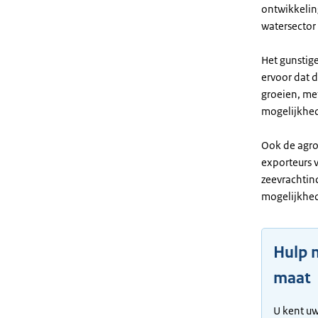
ontwikkelin
watersector
Het gunstig
ervoor dat 
groeien, me
mogelijkhe
Ook de agrol
exporteurs 
zeevrachtind
mogelijkhed
Hulp 
maat
U kent uw