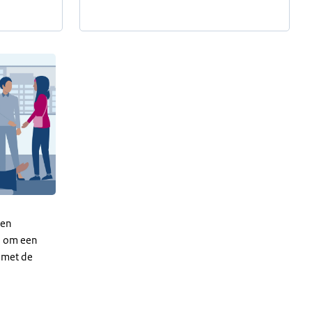
een
n om een
g met de