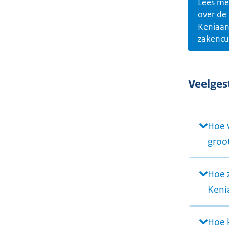
Lees me
over de
Keniaan
zakencu
Veelges
Hoe v
groot
Hoe 
Keni
Hoe 