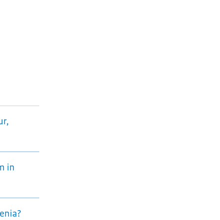
ur,
m in
enia?