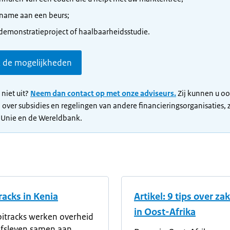
name aan een beurs;
demonstratieproject of haalbaarheidsstudie.
k de mogelijkheden
 niet uit?
Neem dan contact op met onze adviseurs.
Zij kunnen u o
 over subsidies en regelingen van andere financieringsorganisaties, 
 Unie en de Wereldbank.
acks in Kenia
Artikel: 9 tips over z
in Oost-Afrika
itracks werken overheid
jfsleven samen aan