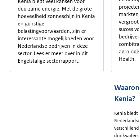
Kenia biedt veel kansen voor
project
duurzame energie. Met de grote
markten
hoeveelheid zonneschijn in Kenia
vergroot
en gunstige
succes v
belastingvoorwaarden, zijn er
bedrijven
interessante mogelijkheden voor
combitra
Nederlandse bedrijven in deze
agrologi
sector. Lees er meer over in dit
Health.
Engelstalige sectorrapport.
Waarom
Kenia?
Kenia biedt
Nederlandse
verschillend
drinkwaterse