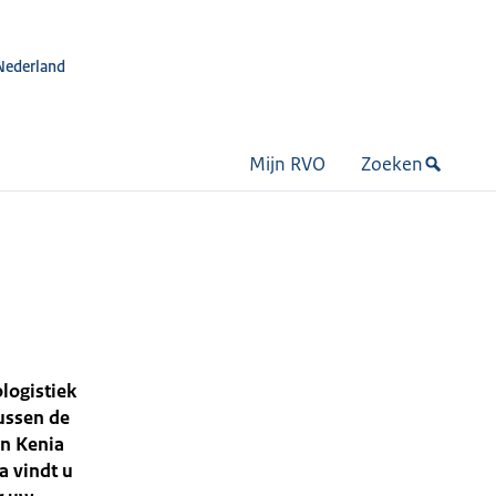
Nederland
Mijn RVO
Zoeken
logistiek
tussen de
in Kenia
a vindt u