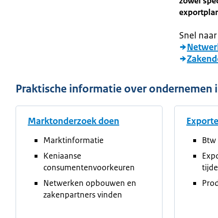
zowel spec
exportpla
Snel naar
Netwer
Zakendo
Praktische informatie over ondernemen 
Marktonderzoek doen
Export
Marktinformatie
Btw 
Keniaanse
Exp
consumentenvoorkeuren
tijd
Netwerken opbouwen en
Prod
zakenpartners vinden