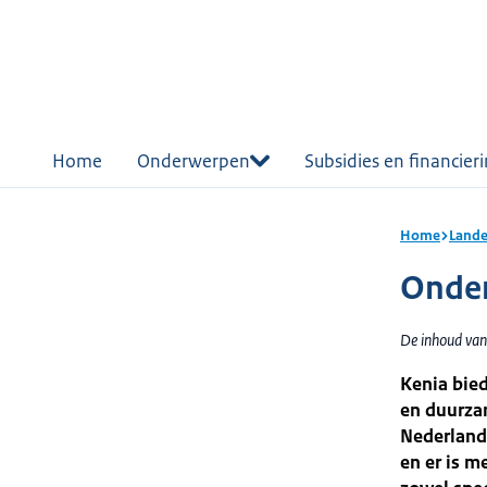
r de
tent
Home
Onderwerpen
Subsidies en financier
Home
Lande
Onder
De inhoud van 
Kenia bie
en duurzam
Nederlands
en er is m