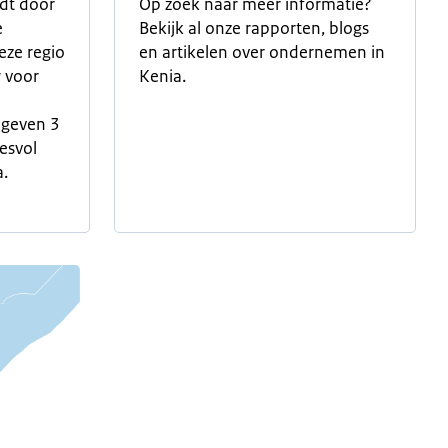
rdt door
Op zoek naar meer informatie?
e
Bekijk al onze rapporten, blogs
ze regio
en artikelen over ondernemen in
r voor
Kenia.
l geven 3
cesvol
a.