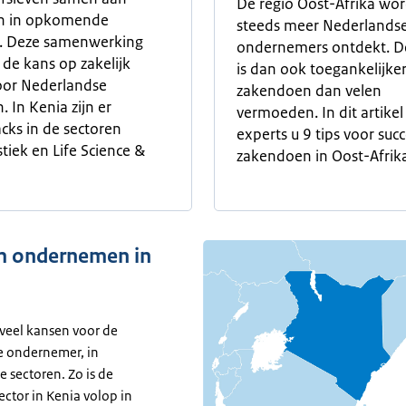
De regio Oost-Afrika wo
en in opkomende
steeds meer Nederlands
. Deze samenwerking
ondernemers ontdekt. De
 de kans op zakelijk
is dan ook toegankelijke
oor Nederlandse
zakendoen dan velen
. In Kenia zijn er
vermoeden. In dit artike
cks in de sectoren
experts u 9 tips voor suc
stiek en Life Science &
zakendoen in Oost-Afrik
 ondernemen in
 veel kansen voor de
 ondernemer, in
e sectoren. Zo is de
ctor in Kenia volop in