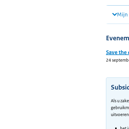
Mijn 
Evenem
Save the 
24 septemb
Subsi
Als u zak
gebruikma
uitvoeren
het 