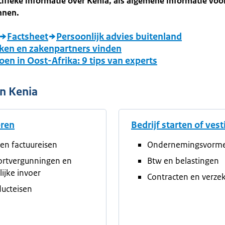
ifieke informatie over Kenia, als algemene informatie voo
nnen.
Factsheet
Persoonlijk advies buitenland
ken en zakenpartners vinden
en in Oost-Afrika: 9 tips van experts
in Kenia
eren
Bedrijf starten of ves
en factuureisen
Ondernemingsvorm
ortvergunningen en
Btw en belastingen
elijke invoer
Contracten en verze
ucteisen