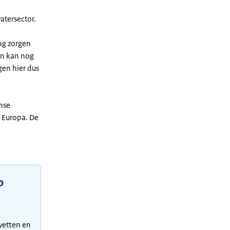
atersector.
ng zorgen
en kan nog
en hier dus
anse
 Europa. De
p
 wetten en