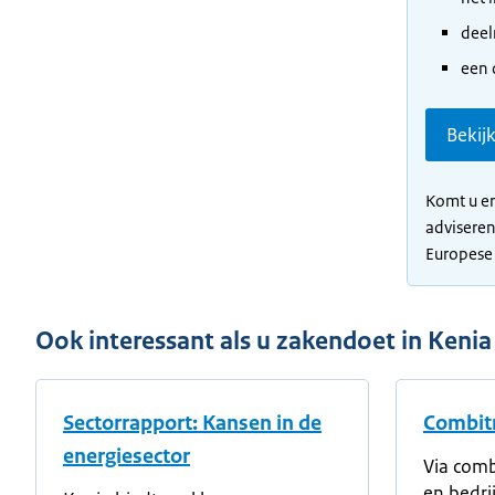
deel
een 
Bekij
Komt u er
adviseren
Europese
Ook interessant als u zakendoet in Kenia
Sectorrapport: Kansen in de
Combitr
energiesector
Via comb
en bedri