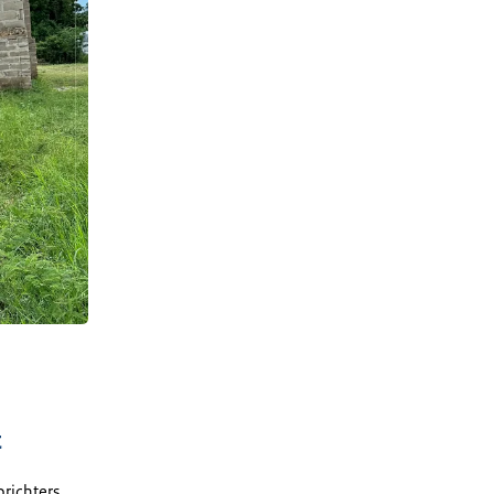
t
richters