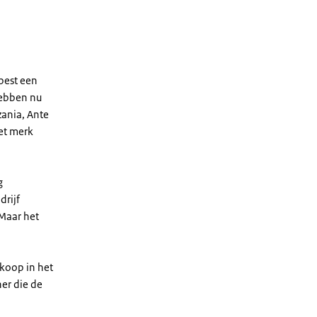
best een
 hebben nu
zania, Ante
et merk
g
drijf
 Maar het
rkoop in het
ner die de