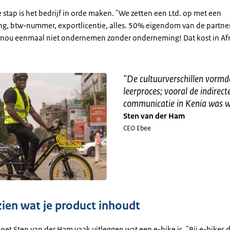
stap is het bedrijf in orde maken. "We zetten een Ltd. op met een
g, btw-nummer, exportlicentie, alles. 50% eigendom van de partne
t nou eenmaal niet ondernemen zonder onderneming! Dat kost in Afr
"
De cultuurverschillen vormd
leerproces; vooral de indirect
communicatie in Kenia was 
Sten van der Ham
CEO Ebee
tinformatie
 zien wat je product inhoudt
oet Sten van der Ham vaak uitleggen wat een e-bike is. "Bij e-bikes