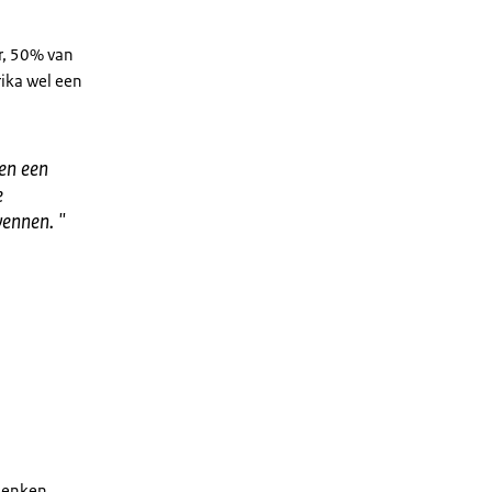
r, 50% van
ika wel een
en een
e
wennen.
"
 denken