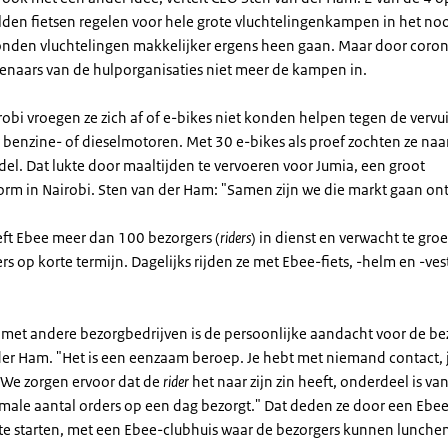
lden fietsen regelen voor hele grote vluchtelingenkampen in het no
onden vluchtelingen makkelijker ergens heen gaan. Maar door cor
enaars van de hulporganisaties niet meer de kampen in.
robi vroegen ze zich af of e-bikes niet konden helpen tegen de vervu
 benzine- of dieselmotoren. Met 30 e-bikes als proef zochten ze naa
el. Dat lukte door maaltijden te vervoeren voor Jumia, een groot
orm in Nairobi. Sten van der Ham: "Samen zijn we die markt gaan on
eft Ebee meer dan 100 bezorgers (
riders
) in dienst en verwacht te gro
s op korte termijn. Dagelijks rijden ze met Ebee-fiets, -helm en -ve
l met andere bezorgbedrijven is de persoonlijke aandacht voor de be
 der Ham. "Het is een eenzaam beroep. Je hebt met niemand contact, 
. We zorgen ervoor dat de
rider
het naar zijn zin heeft, onderdeel is va
male aantal orders op een dag bezorgt." Dat deden ze door een Ebe
e starten, met een Ebee-clubhuis waar de bezorgers kunnen lunche