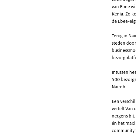
van Ebee wi
Kenia. Zo k
de Ebee-eig
Terug in Nai
steden door
businessmod
bezorgplatf
Intussen he
500 bezorger
Nairobi.
Een verschi
vertelt Van
nergens bij
én het maxi
community t