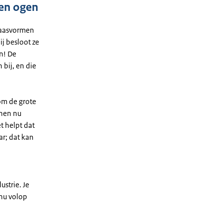
gen ogen
kaasvormen
ij besloot ze
en! De
 bij, en die
 om de grote
onen nu
t helpt dat
ar; dat kan
strie. Je
 nu volop