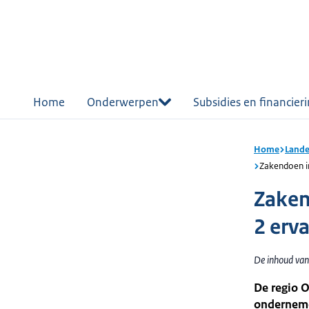
r de
tent
Home
Onderwerpen
Subsidies en financier
Home
Lande
Zakendoen i
Zaken
2 erv
De inhoud van 
De regio O
onderneme