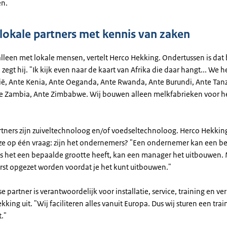
en.
 lokale partners met kennis van zaken
alleen met lokale mensen, vertelt Herco Hekking. Ondertussen is dat 
 zegt hij. "Ik kijk even naar de kaart van Afrika die daar hangt... We
ië, Ante Kenia, Ante Oeganda, Ante Rwanda, Ante Burundi, Ante Tan
e Zambia, Ante Zimbabwe. Wij bouwen alleen melkfabrieken voor h
tners zijn zuiveltechnoloog en/of voedseltechnoloog. Herco Hekkin
ze op één vraag: zijn het ondernemers? "Een ondernemer kan een be
ls het een bepaalde grootte heeft, kan een manager het uitbouwen.
rst opgezet worden voordat je het kunt uitbouwen."
e partner is verantwoordelijk voor installatie, service, training en ve
ekking uit. "Wij faciliteren alles vanuit Europa. Dus wij sturen een trai
t."