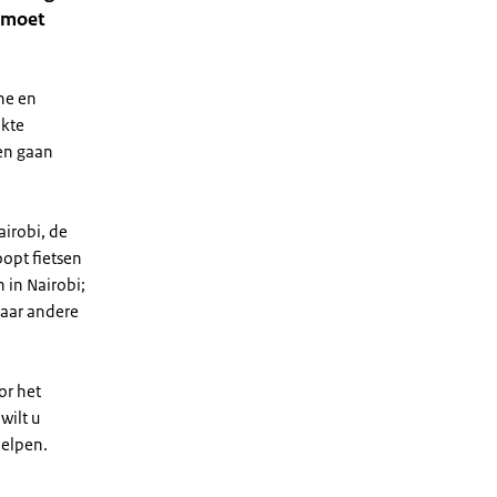
 moet
ine en
ikte
en gaan
airobi, de
oopt fietsen
 in Nairobi;
naar andere
or het
wilt u
helpen.