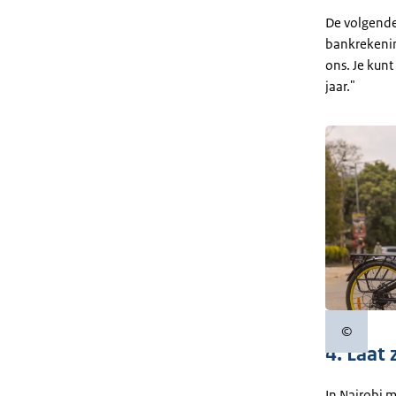
De volgende 
bankrekenin
ons. Je kun
jaar."
©
Copyrigh
4. Laat
In Nairobi m