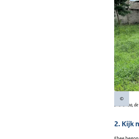
©
Copyrigh
Shehemba, de 
2. Kijk
Ebee begon 