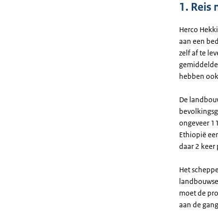
1. Reis
Herco Hekki
aan een bedr
zelf af te l
gemiddelde l
hebben ook 
De landbouw 
bevolkingsgr
ongeveer 11
Ethiopië een
daar 2 keer 
Het scheppe
landbouwsec
moet de prod
aan de gang