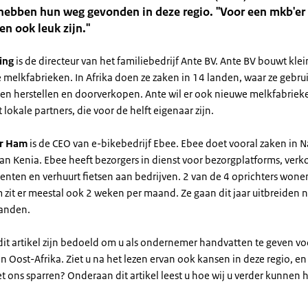
 hebben hun weg gevonden in deze regio. "Voor een mkb'er
n ook leuk zijn."
ing
is de directeur van het familiebedrijf Ante BV. Ante BV bouwt kle
 melkfabrieken. In Afrika doen ze zaken in 14 landen, waar ze gebru
en herstellen en doorverkopen. Ante wil er ook nieuwe melkfabriek
okale partners, die voor de helft eigenaar zijn.
er Ham
is de CEO van e-bikebedrijf Ebee. Ebee doet vooral zaken in N
an Kenia. Ebee heeft bezorgers in dienst voor bezorgplatforms, verk
nten en verhuurt fietsen aan bedrijven. 2 van de 4 oprichters wonen
 zit er meestal ook 2 weken per maand. Ze gaan dit jaar uitbreiden 
landen.
 dit artikel zijn bedoeld om u als ondernemer handvatten te geven vo
 Oost-Afrika. Ziet u na het lezen ervan ook kansen in deze regio, en 
 ons sparren? Onderaan dit artikel leest u hoe wij u verder kunnen 