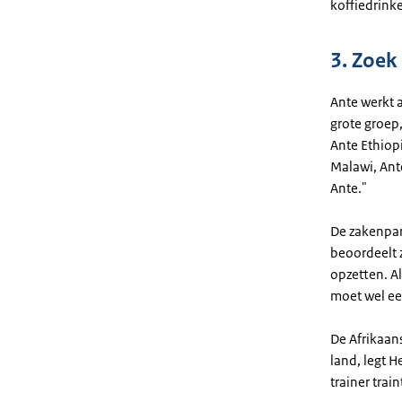
koffiedrink
3. Zoek
Ante werkt 
grote groep,
Ante Ethiop
Malawi, Ant
Ante."
De zakenpar
beoordeelt 
opzetten. A
moet wel ee
De Afrikaans
land, legt H
trainer train