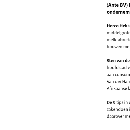
(Ante BV)
onderneme
Herco Hekk
middelgrote
melkfabriek
bouwen met l
Sten van d
hoofdstad v
aan consume
Van der Ham
Afrikaanse 
De 9 tips in
zakendoen in
daarover met