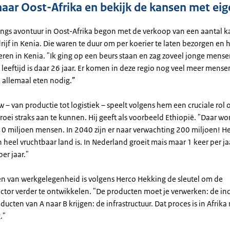
 naar Oost-Afrika en bekijk de kansen met ei
ngs avontuur in Oost-Afrika begon met de verkoop van een aantal 
ijf in Kenia. Die waren te duur om per koerier te laten bezorgen en h
everen in Kenia. "Ik ging op een beurs staan en zag zoveel jonge mens
eeftijd is daar 26 jaar. Er komen in deze regio nog veel meer mensen
allemaal eten nodig.”
– van productie tot logistiek – speelt volgens hem een cruciale rol
oei straks aan te kunnen. Hij geeft als voorbeeld Ethiopië. "Daar w
0 miljoen mensen. In 2040 zijn er naar verwachting 200 miljoen! He
 heel vruchtbaar land is. In Nederland groeit mais maar 1 keer per ja
per jaar."
n van werkgelegenheid is volgens Herco Hekking de sleutel om de
tor verder te ontwikkelen. "De producten moet je verwerken: de indu
ucten van A naar B krijgen: de infrastructuur. Dat proces is in Afrika
."