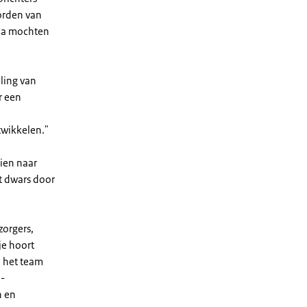
orden van
ona mochten
iling van
r een
twikkelen."
eien naar
st dwars door
zorgers,
je hoort
n het team
e-
n en