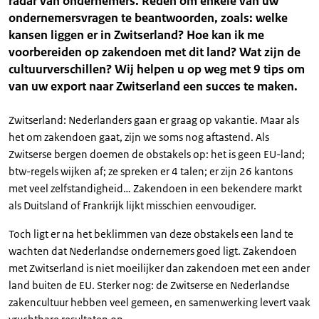
radar van ondernemers. Reden om enkele van uw
ondernemersvragen te beantwoorden, zoals: welke
kansen liggen er in Zwitserland? Hoe kan ik me
voorbereiden op zakendoen met dit land? Wat zijn de
cultuurverschillen? Wij helpen u op weg met 9 tips om
van uw export naar Zwitserland een succes te maken.
Zwitserland: Nederlanders gaan er graag op vakantie. Maar als
het om zakendoen gaat, zijn we soms nog aftastend. Als
Zwitserse bergen doemen de obstakels op: het is geen EU-land;
btw-regels wijken af; ze spreken er 4 talen; er zijn 26 kantons
met veel zelfstandigheid… Zakendoen in een bekendere markt
als Duitsland of Frankrijk lijkt misschien eenvoudiger.
Toch ligt er na het beklimmen van deze obstakels een land te
wachten dat Nederlandse ondernemers goed ligt. Zakendoen
met Zwitserland is niet moeilijker dan zakendoen met een ander
land buiten de EU. Sterker nog: de Zwitserse en Nederlandse
zakencultuur hebben veel gemeen, en samenwerking levert vaak