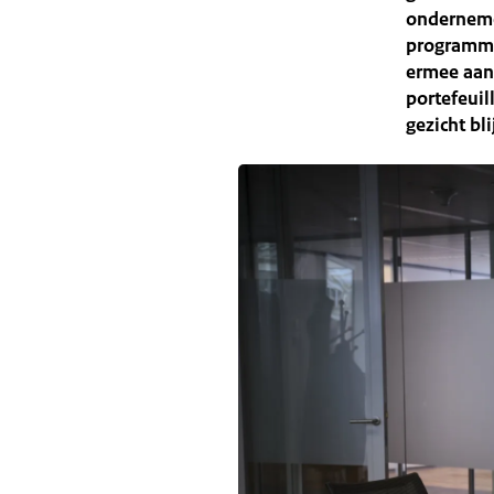
onderneme
programma
ermee aan 
portefeuil
gezicht bl