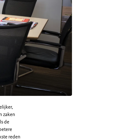
lijker,
in zaken
ls de
betere
kste reden