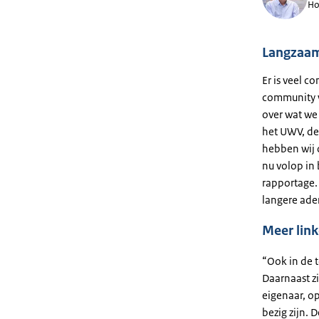
Ho
Langzaam
Er is veel c
community w
over wat we
het UWV, de 
hebben wij o
nu volop in 
rapportage. 
langere ade
Meer link
“Ook in de t
Daarnaast z
eigenaar, o
bezig zijn. 