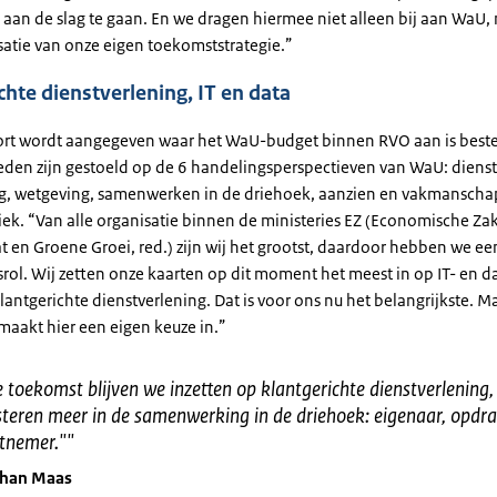
aan de slag te gaan. En we dragen hiermee niet alleen bij aan WaU,
satie van onze eigen toekomststrategie.”
chte dienstverlening, IT en data
ort wordt aangegeven waar het WaU-budget binnen RVO aan is beste
en zijn gestoeld op de 6 handelingsperspectieven van WaU: dienst
ing, wetgeving, samenwerken in de driehoek, aanzien en vakmanschap
iek. “Van alle organisatie binnen de ministeries EZ (Economische Zak
 en Groene Groei, red.) zijn wij het grootst, daardoor hebben we ee
srol. Wij zetten onze kaarten op dit moment het meest in op IT- en 
antgerichte dienstverlening. Dat is voor ons nu het belangrijkste. M
maakt hier een eigen keuze in.”
 toekomst blijven we inzetten op klantgerichte dienstverlening, 
steren meer in de samenwerking in de driehoek: eigenaar, opdr
tnemer."
"
ohan Maas