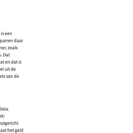
 is een
parren daar
er, zoals
. Dat
t en dat is
el uit de
ets van de
data.
ek:
putgericht
gaat het geld