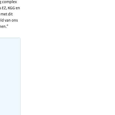
rg complex
s EZ, KGG en
 met dit
eld van ons
nen.”