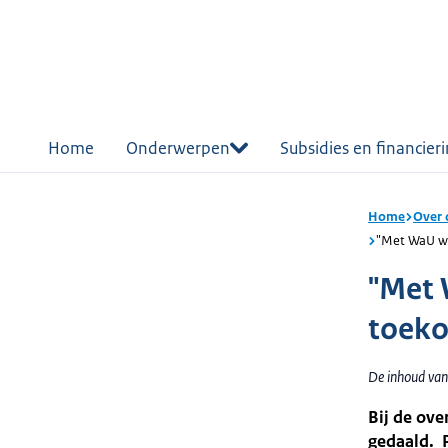
r de
tent
Home
Onderwerpen
Subsidies en financier
Home
Over 
"Met WaU we
"Met 
toeko
De inhoud van
Bij de ove
gedaald. P