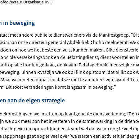
ofddirecteur Organisatie RVO
 in beweging
ontact met andere publieke dienstverleners via de Manifestgroep. “Dit
aaraan onze directeur generaal Abdeluheb Choho deelneemt. We s
 doen en hoe we het beste een vuist kunnen maken. Elke dienstverlen
Sociale Verzekeringsbank en de Belastingdienst, dient voorstellen in
ok op alle fronten gedaan, denk aan IT, datagebruik, menselijke maa
beweging. Binnen RVO zijn we ook al flink op stoom, dat blijkt ook w
Maar we moeten oppassen dat we niet té ambitieus zijn, want dit is i
m. Dit soort veranderingen komt langzaam in beweging.”
en aan de eigen strategie
oekomst blijven we inzetten op klantgerichte dienstverlening, IT en 
ijn we ook meer aan het investeren in de samenwerking in de drieho
pdrachtgever en opdrachtnemer. Ik vind wel dat we nu nog te veel in
De rapportage gaat nog te veel over ‘we starten een activiteit en daar 