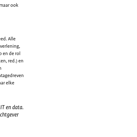
 maar ook
ed. Alle
verlening,
 en de rol
en, red.) en
n
datagedreven
aar elke
IT en data.
achtgever