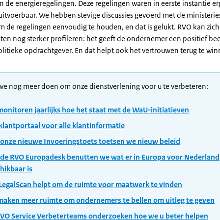
n de energieregelingen. Deze regelingen waren in eerste instantie e
uitvoerbaar. We hebben stevige discussies gevoerd met de ministerie
m de regelingen eenvoudig te houden, en dat is gelukt. RVO kan zich
aten nog sterker profileren: het geeft de ondernemer een positief be
olitieke opdrachtgever. En dat helpt ook het vertrouwen terug te win
we nog meer doen om onze dienstverlening voor u te verbeteren:
onitoren jaarlijks hoe het staat met de WaU-initiatieven
klantportaal voor alle klantinformatie
onze nieuwe Invoeringstoets toetsen we nieuw beleid
de RVO Europadesk benutten we wat er in Europa voor Nederland
hikbaar is
LegalScan helpt om de ruimte voor maatwerk te vinden
aken meer ruimte om ondernemers te bellen om uitleg te geven
VO Service Verbeterteams onderzoeken hoe we u beter helpen