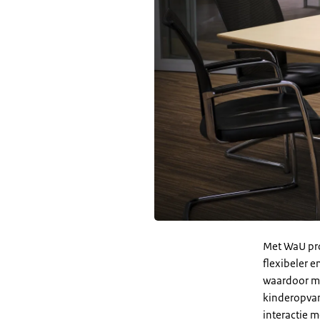
Met WaU pro
flexibeler 
waardoor me
kinderopvan
interactie m