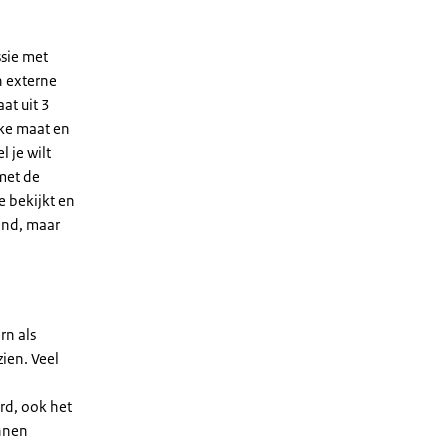
sie met
n externe
at uit 3
jke maat en
 je wilt
 met de
e bekijkt en
dend, maar
rn als
ien. Veel
rd, ook het
nnen