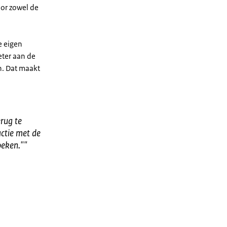
oor zowel de
e eigen
eter aan de
n. Dat maakt
rug te
actie met de
oeken."
"