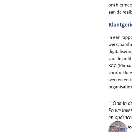
om hiermee 
aan de reali
Klantgeri
In een rapp
werkzaamhed
digitaliser
van de polit
KGG (Klimaat
voortrekker
werken en kl
organisatie 
"
"Ook in de
En we inve
en opdrach
J