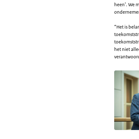
heen’. We mo
ondernemers
“Het is bela
toekomststra
toekomststr
het niet al
verantwoor