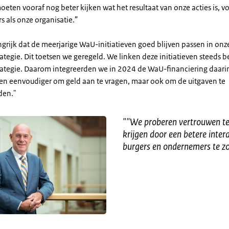
eten vooraf nog beter kijken wat het resultaat van onze acties is, v
 als onze organisatie.”
ngrijk dat de meerjarige WaU-initiatieven goed blijven passen in onz
tegie. Dit toetsen we geregeld. We linken deze initiatieven steeds b
ategie. Daarom integreerden we in 2024 de WaU-financiering daari
leen eenvoudiger om geld aan te vragen, maar ook om de uitgaven te
den."
"
"We proberen vertrouwen te
krijgen door een betere inter
burgers en ondernemers te z