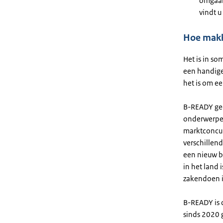
omgaa
vindt u
Hoe makke
Het is in so
een handige
het is om e
B-READY gee
onderwerpen 
marktconcur
verschillen
een nieuw b
in het land 
zakendoen i
B-READY is 
sinds 2020 