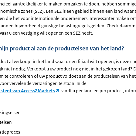
ncieel aantrekkelijker te maken om zaken te doen, hebben sommig
onomische zones (SEZ). Een SEZ is een gebied binnen een land waar 
en die het voor internationale ondernemers interessanter maken o
 kunnen bijvoorbeeld gunstige belastingregels gelden. Check daarom
waar u een vestiging wilt openen een SEZ heeft.
ijn product al aan de producteisen van het land?
duct al verkoopt in het land waar u een filiaal wilt openen, is deze c
jk niet nodig. Verkoopt u uw product nog niet in het gekozen land? D
om te controleren of uw product voldoet aan de producteisen van het
voor vervelende verrassingen te staan. In de
istent van Access2Markets
vindt u per land en per product, info
:
kingseisen
teisen
atieproces