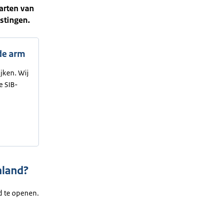
tarten van
stingen.
 de arm
ijken. Wij
e SIB-
enland?
nd te openen.