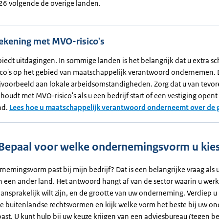
6 volgende de overige landen.
ekening met MVO-risico's
biedt uitdagingen. In sommige landen is het belangrijk dat u extra s
sico's op het gebied van maatschappelijk verantwoord ondernemen.
bijvoorbeeld aan lokale arbeidsomstandigheden. Zorg dat u van tevo
houdt met MVO-risico's als u een bedrijf start of een vestiging opent 
nd.
Lees hoe u maatschappelijk verantwoord onderneemt over de 
 Bepaal voor welke ondernemingsvorm u kie
emingsvorm past bij mijn bedrijf? Dat is een belangrijke vraag als 
n een ander land. Het antwoord hangt af van de sector waarin u werkt
ansprakelijk wilt zijn, en de grootte van uw onderneming. Verdiep u 
de buitenlandse rechtsvormen en kijk welke vorm het beste bij uw 
ast. U kunt hulp bij uw keuze krijgen van een adviesbureau (tegen be