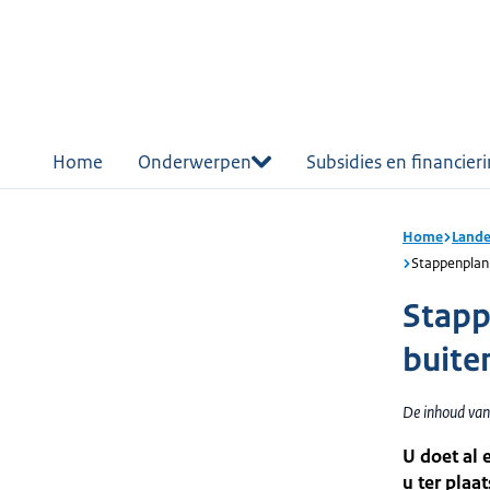
r de
tent
Home
Onderwerpen
Subsidies en financier
Home
Lande
Stappenplan 
Stapp
buite
De inhoud van
U doet al 
u ter plaa