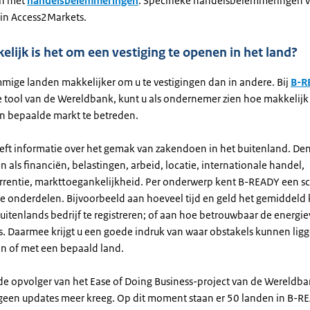
n met
handelsbelemmeringen
. Specifieke handelsbelemmeringen 
 in Access2Markets.
lijk is het om een vestiging te openen in het land?
mmige landen makkelijker om u te vestigingen dan in andere. Bij
B-R
 tool van de Wereldbank, kunt u als ondernemer zien hoe makkelijk 
en bepaalde markt te betreden.
ft informatie over het gemak van zakendoen in het buitenland. De
als financiën, belastingen, arbeid, locatie, internationale handel,
rentie, markttoegankelijkheid. Per onderwerp kent B-READY een sc
de onderdelen. Bijvoorbeeld aan hoeveel tijd en geld het gemiddeld 
uitenlands bedrijf te registreren; of aan hoe betrouwbaar de energi
is. Daarmee krijgt u een goede indruk van waar obstakels kunnen ligg
n of met een bepaald land.
de opvolger van het Ease of Doing Business-project van de Wereldba
geen updates meer kreeg. Op dit moment staan er 50 landen in B-RE