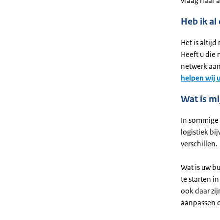
vraag naar 
Heb ik al
Het is altij
Heeft u die
netwerk aan
helpen wij 
Wat is mi
In sommige 
logistiek bi
verschillen.
Wat is uw b
te starten i
ook daar zij
aanpassen o