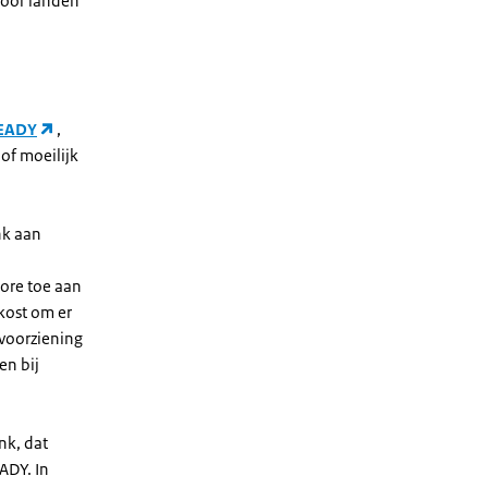
voor landen
EADY
,
of moeilijk
nk aan
ore toe aan
kost om er
evoorziening
en bij
nk, dat
ADY. In