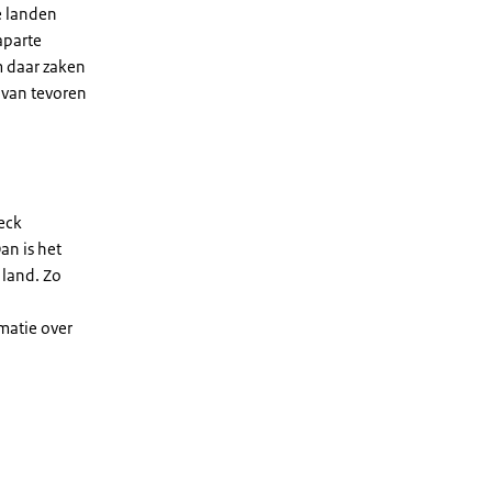
e landen
aparte
m daar zaken
 van tevoren
heck
an is het
 land. Zo
rmatie over