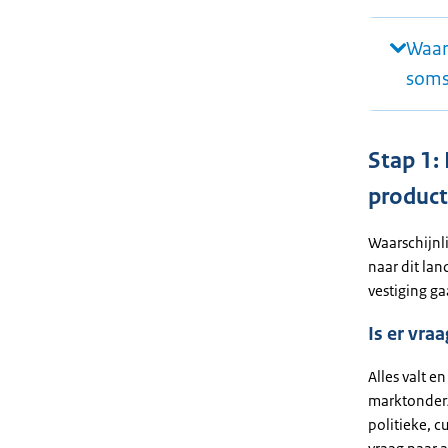
Waar
soms
Stap 1: 
product
Waarschijnli
naar dit lan
vestiging g
Is er vra
Alles valt e
marktonder
politieke, c