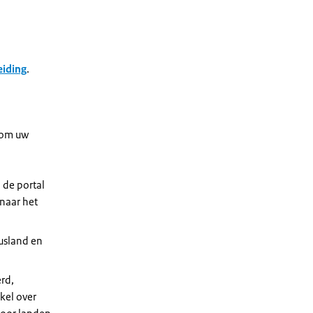
eiding
.
s om uw
 de portal
 naar het
usland en
rd,
kel over