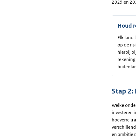
2025 en 202
Houd r
Elk land 
op de ri
hierbij 
rekening 
buitenla
Stap 2:
Welke ondern
investeren i
hoeverre u a
verschillen
en ambitie p