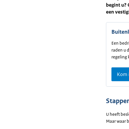
begint u? 
een vestig
Buitenl
Een bedri
raden u d
regeling 
Kom i
Stappen
U heeft besl
Maar waar b