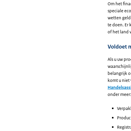
Om het fina
speciale ec
wetten geld
te doen. Er
of het land 
Voldoet m
Als u uw pro
waarschijnli
belangrijk 
komt u niet 
Handelsass
onder meer
Verpak
Produc
Registr