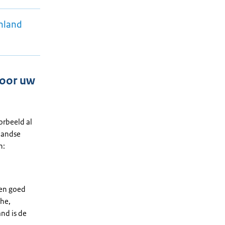
enland
 voor uw
oorbeeld al
nlandse
n:
ren goed
he,
and is de