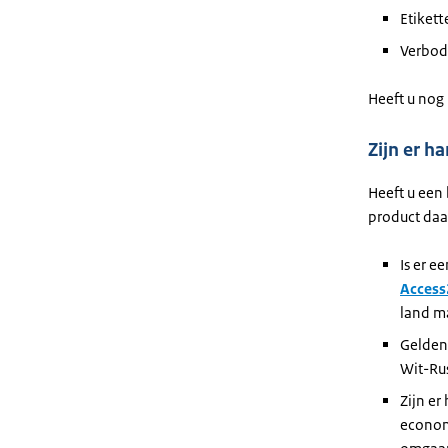
Etikett
Verbod
Heeft u nog
Zijn er 
Heeft u een
product daa
Is er e
Access
land ma
Gelden
Wit-Ru
Zijn e
econom