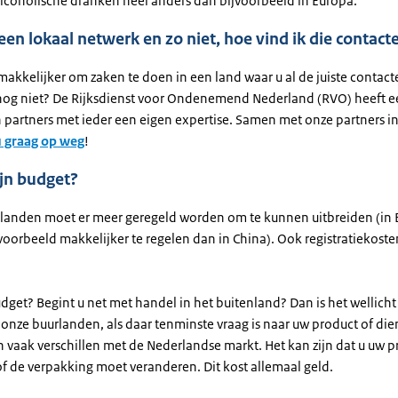
alcoholische dranken heel anders dan bijvoorbeeld in Europa.
 een lokaal netwerk en zo niet, hoe vind ik die contac
d makkelijker om zaken te doen in een land waar u al de juiste contact
 nog niet? De Rijksdienst voor Ondenemend Nederland (RVO) heeft 
 partners met ieder een eigen expertise. Samen met onze partners i
u graag op weg
!
jn budget?
landen moet er meer geregeld worden om te kunnen uitbreiden (in B
jvoorbeeld makkelijker te regelen dan in China). Ook registratiekos
udget? Begint u net met handel in het buitenland? Dan is het wellich
n onze buurlanden, als daar tenminste vraag is naar uw product of die
n vaak verschillen met de Nederlandse markt. Het kan zijn dat u uw 
f de verpakking moet veranderen. Dit kost allemaal geld.