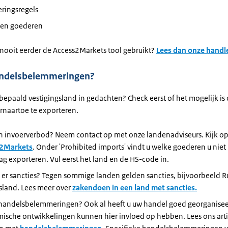
eringsregels
en goederen
 nooit eerder de Access2Markets tool gebruikt?
Lees dan onze handl
handelsbelemmeringen?
 bepaald vestigingsland in gedachten? Check eerst of het mogelijk i
rnaartoe te exporteren.
en invoerverbod? Neem contact op met onze landenadviseurs. Kijk op
2Markets
. Onder 'Prohibited imports' vindt u welke goederen u niet
g exporteren. Vul eerst het land en de HS-code in.
 er sancties? Tegen sommige landen gelden sancties, bijvoorbeeld R
sland. Lees meer over
zakendoen in een land met sancties.
r handelsbelemmeringen? Ook al heeft u uw handel goed georganisee
ische ontwikkelingen kunnen hier invloed op hebben. Lees ons arti