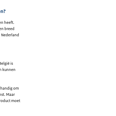
ten?
en heeft.
een breed
n Nederland
elgië is
ten kunnen
t handig om
nst. Maar
product moet