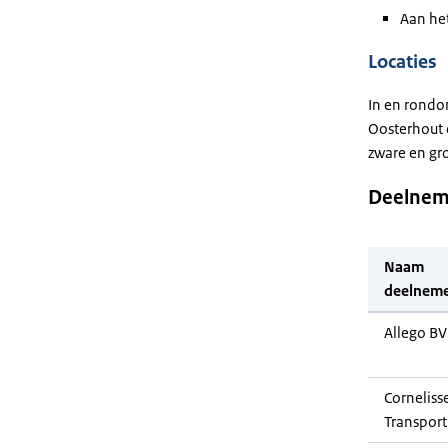
Aan het
Locaties
In en rondo
Oosterhout 
zware en gro
Deelnem
Naam
deelnem
Allego BV
Corneliss
Transport