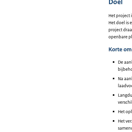
Doel
Het project
Het doel is 
project draa
openbare p
Korte oms
De aan
bijbeh
Na aan
laadvo
Langdur
verschi
Het op
Het ve
samenw