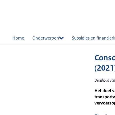
r de
tent
Home
Onderwerpen
Subsidies en financier
Conso
(2021
De inhoud van
Het doel v
transportv
vervoersop