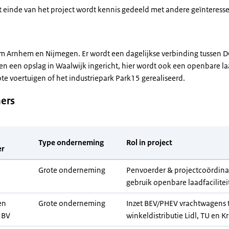
 einde van het project wordt kennis gedeeld met andere geïnteress
m Arnhem en Nijmegen. Er wordt een dagelijkse verbinding tussen D
en een opslag in Waalwijk ingericht, hier wordt ook een openbare l
te voertuigen of het industriepark Park15 gerealiseerd.
ers
Type onderneming
Rol in project
er
Grote onderneming
Penvoerder & projectcoördina
gebruik openbare laadfacilitei
en
Grote onderneming
Inzet BEV/PHEV vrachtwagens t
 BV
winkeldistributie Lidl, TU en K