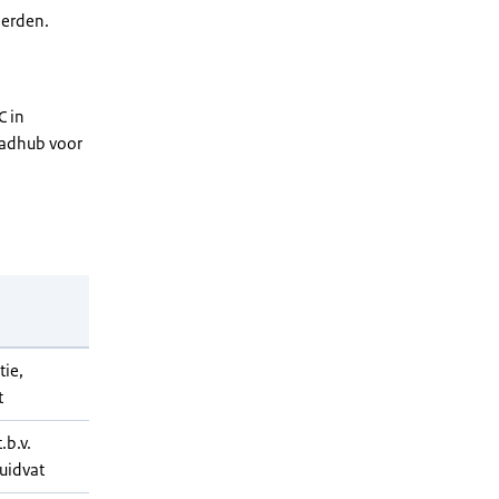
eerden.
C in
aadhub voor
tie,
t
.b.v.
ruidvat