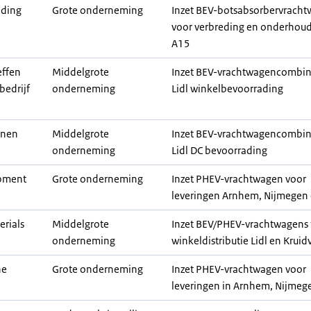
lding
Grote onderneming
Inzet BEV-botsabsorbervrach
voor verbreding en onderhoud
A15
effen
Middelgrote
Inzet BEV-vrachtwagencombin
bedrijf
onderneming
Lidl winkelbevoorrading
unen
Middelgrote
Inzet BEV-vrachtwagencombin
onderneming
Lidl DC bevoorrading
pment
Grote onderneming
Inzet PHEV-vrachtwagen voor
leveringen Arnhem, Nijmegen 
erials
Middelgrote
Inzet BEV/PHEV-vrachtwagens t
onderneming
winkeldistributie Lidl en Kruid
he
Grote onderneming
Inzet PHEV-vrachtwagen voor
leveringen in Arnhem, Nijmege