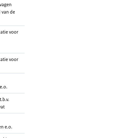
twagen
 van de
atie voor
atie voor
e.o.
.b.v.
vat
n e.o.