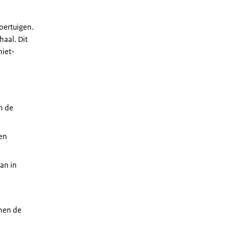
oertuigen.
haal. Dit
niet-
n de
 en
an in
nen de