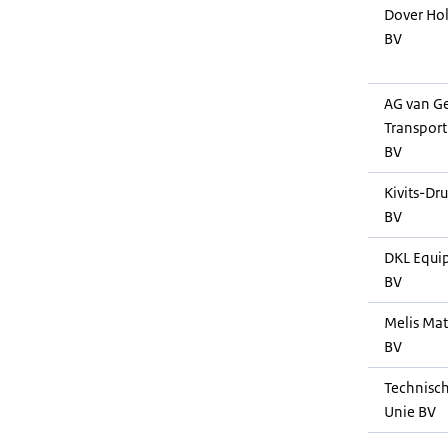
Dover Ho
BV
AG van G
Transport
BV
Kivits-Dr
BV
DKL Equi
BV
Melis Mat
BV
Technisc
Unie BV