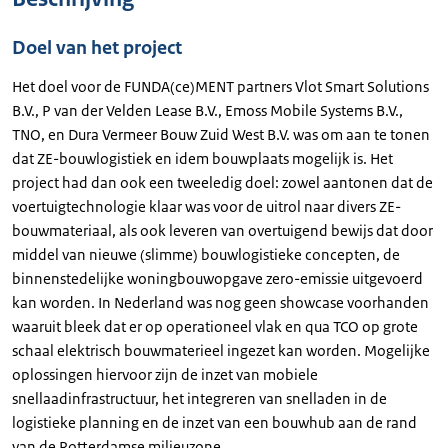
Doel van het project
Het doel voor de FUNDA(ce)MENT partners Vlot Smart Solutions
B.V., P van der Velden Lease B.V., Emoss Mobile Systems B.V.,
TNO, en Dura Vermeer Bouw Zuid West B.V. was om aan te tonen
dat ZE-bouwlogistiek en idem bouwplaats mogelijk is. Het
project had dan ook een tweeledig doel: zowel aantonen dat de
voertuigtechnologie klaar was voor de uitrol naar divers ZE-
bouwmateriaal, als ook leveren van overtuigend bewijs dat door
middel van nieuwe (slimme) bouwlogistieke concepten, de
binnenstedelijke woningbouwopgave zero-emissie uitgevoerd
kan worden. In Nederland was nog geen showcase voorhanden
waaruit bleek dat er op operationeel vlak en qua TCO op grote
schaal elektrisch bouwmaterieel ingezet kan worden. Mogelijke
oplossingen hiervoor zijn de inzet van mobiele
snellaadinfrastructuur, het integreren van snelladen in de
logistieke planning en de inzet van een bouwhub aan de rand
van de Rotterdamse milieuzone.