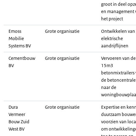
groot in deel opz
en management 
het project
Emoss
Grote organisatie
Ontwikkelen van
Mobilie
elektrische
Systems BV
aandrijflijnen
Cementbouw
Grote organisatie
Vervoeren van de
BV
15m3
betonmixtrailers
de betoncentrale
naar de
woningbouwplaa
Dura
Grote organisatie
Expertise en kenn
Vermeer
duurzaam bouwe
Bouw Zuid
voorzien van loca
West BV
om ontwikkeling