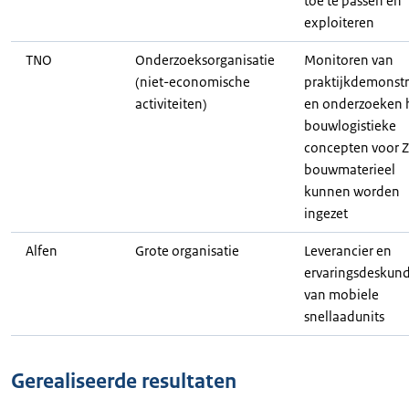
toe te passen en
exploiteren
TNO
Onderzoeksorganisatie
Monitoren van
(niet-economische
praktijkdemonstr
activiteiten)
en onderzoeken 
bouwlogistieke
concepten voor Z
bouwmaterieel
kunnen worden
ingezet
Alfen
Grote organisatie
Leverancier en
ervaringsdeskun
van mobiele
snellaadunits
Gerealiseerde resultaten