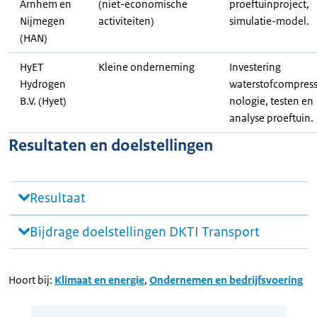
Arnhem en
(niet-economische
proeftuinproject,
Nijmegen
activiteiten)
simulatie-model.
(HAN)
HyET
Kleine onderneming
Investering
Hydrogen
waterstofcompres
B.V. (Hyet)
nologie, testen en
analyse proeftuin.
Resultaten en doelstellingen
Resultaat
Bijdrage doelstellingen DKTI Transport
Hoort bij:
Klimaat en energie
,
Ondernemen en bedrijfsvoering