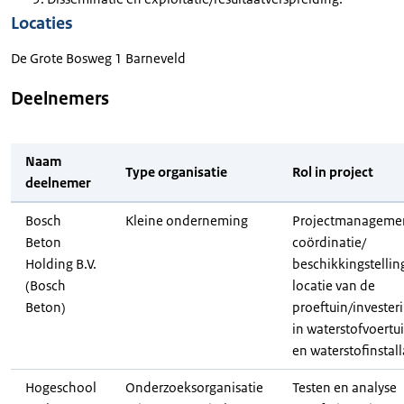
Locaties
De Grote Bosweg 1 Barneveld
Deelnemers
Naam
Type organisatie
Rol in project
deelnemer
Bosch
Kleine onderneming
Projectmanageme
Beton
coördinatie/
Holding B.V.
beschikkingstellin
(Bosch
locatie van de
Beton)
proeftuin/invester
in waterstofvoertu
en waterstofinstall
Hogeschool
Onderzoeksorganisatie
Testen en analyse