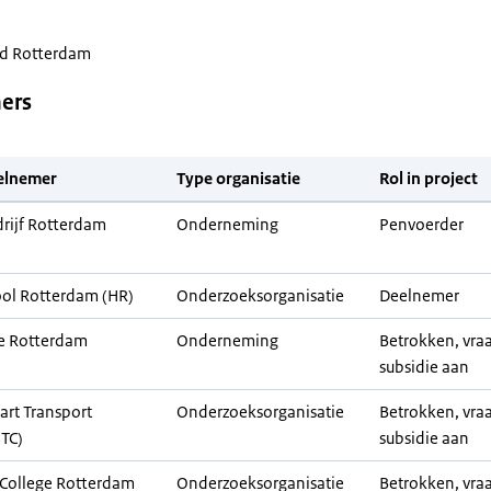
d Rotterdam
ers
elnemer
Type organisatie
Rol in project
rijf Rotterdam
Onderneming
Penvoerder
ol Rotterdam (HR)
Onderzoeksorganisatie
Deelnemer
 Rotterdam
Onderneming
Betrokken, vra
subsidie aan
rt Transport
Onderzoeksorganisatie
Betrokken, vra
STC)
subsidie aan
 College Rotterdam
Onderzoeksorganisatie
Betrokken, vra