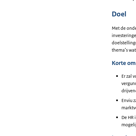
Doel
Met de onde
investeringe
doelstellin
thema’s wat
Korte oms
Er zal 
vergunn
drijven
Enviu z
marktv
De HR 
mogeli