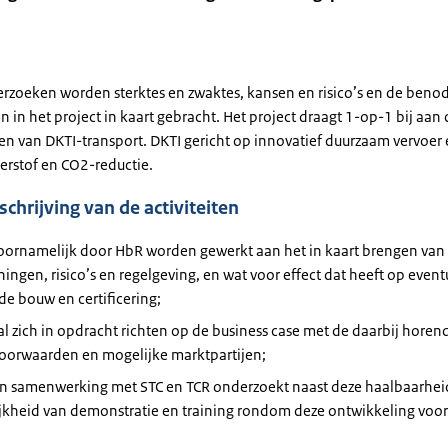
rzoeken worden sterktes en zwaktes, kansen en risico’s en de beno
n in het project in kaart gebracht. Het project draagt 1-op-1 bij aan
gen van DKTI-transport. DKTI gericht op innovatief duurzaam vervoer
erstof en CO2-reductie.
chrijving van de activiteiten
voornamelijk door HbR worden gewerkt aan het in kaart brengen van
ingen, risico’s en regelgeving, en wat voor effect dat heeft op event
de bouw en certificering;
al zich in opdracht richten op de business case met de daarbij horen
oorwaarden en mogelijke marktpartijen;
in samenwerking met STC en TCR onderzoekt naast deze haalbaarhei
jkheid van demonstratie en training rondom deze ontwikkeling voor