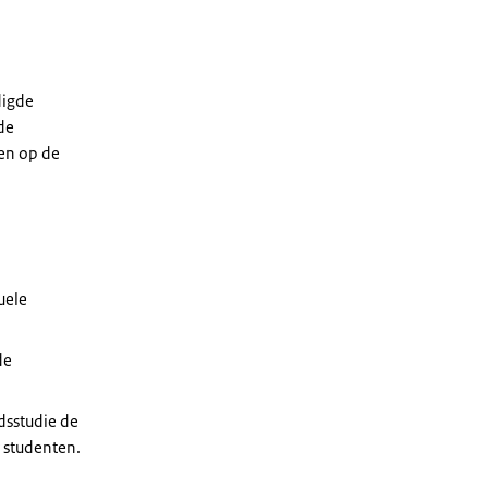
digde
 de
 en op de
uele
de
dsstudie de
 studenten.