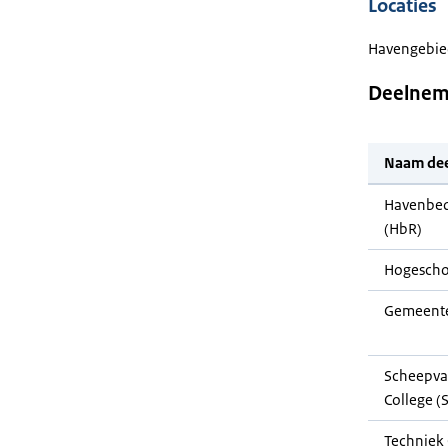
Locaties
Havengebie
Deelnem
Naam de
Havenbed
(HbR)
Hogescho
Gemeente
Scheepvaa
College (
Techniek