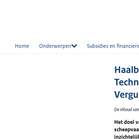
r de
tent
Home
Onderwerpen
Subsidies en financier
Haalb
Techn
Vergu
De inhoud van
Het doel v
scheepvaar
inzichteli