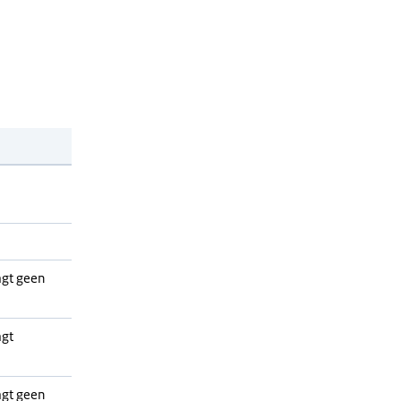
agt geen
agt
agt geen