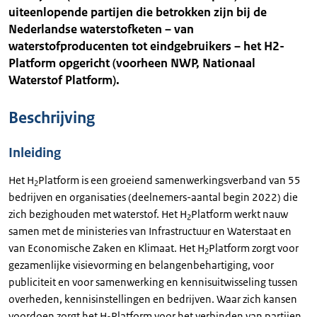
uiteenlopende partijen die betrokken zijn bij de
Nederlandse waterstofketen – van
waterstofproducenten tot eindgebruikers – het H2-
Platform opgericht (voorheen NWP, Nationaal
Waterstof Platform).
Beschrijving
Inleiding
Het H
Platform is een groeiend samenwerkingsverband van 55
2
bedrijven en organisaties (deelnemers-aantal begin 2022) die
zich bezighouden met waterstof. Het H
Platform werkt nauw
2
samen met de ministeries van Infrastructuur en Waterstaat en
van Economische Zaken en Klimaat. Het H
Platform zorgt voor
2
gezamenlijke visievorming en belangenbehartiging, voor
publiciteit en voor samenwerking en kennisuitwisseling tussen
overheden, kennisinstellingen en bedrijven. Waar zich kansen
voordoen zorgt het H
Platform voor het verbinden van partijen