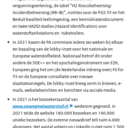
vergunningverlening, de tabel “H2 Risicobeheersing-
Incidentbeheersing (RB-IB)”, notities voor de PGS 35 en het
Besluit kwaliteit leefomgeving, een kennishiatendocument
en twee HAZID studies (Hazard Identification) voor
waterstoftankstations en -tubetrailers.
In 2021 kwam de PA commissie iedere zes weken bij elkaar
ter bepaling van de lobby-inzet voor het nationale en
Europese waterstofbeleid. Nationaal betrof dit onder
andere de SDE++ en het opschalingsinstrument van EZK,
Europees ging het om (de Nederlandse inbreng over) Fit for
55 en de Europese consultatie over nieuwe
staatssteunregels. De lobby-inzet kreeg vorm in brieven, e-
mails, websiteberichten en berichten via sociale media.
In 2021 is het bezoekersaantal van
www.opwegmetwaterstof.nl
wederom gegroeid. In
2021 telde de website 180.000 bezoeken en 140.000
unieke bezoekers. De externe nieuwsbrief telt ruim 4.000
abonnees. Het aantal volgers op LinkedIn is met ruim 1.500