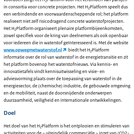
2
in consortia voor concrete projecten. Het H
Platform speelt dus
2
een verbindende en voorwaardenscheppende rol; het platform
realiseert niet zelf risicodragend concrete waterstofprojecten.
Het H
Platform organiseert plenaire platformbijeenkomsten,
2
zowel specifiek voor de kring van deelnemers als ook openbaar
voor iedereen die in waterstof geïnteresseerd is. Met de website
www.opwegmetwaterstof.nl
biedt het H
Platform
2
informatie over de rol van waterstof in de energietransitie en zit
het platform bovenop het waterstofnieuws. Via kennis- en
innovatietafels vindt kennisuitwisseling en visie- en
adviesvorming plaats over de toepassing van waterstof in de
energiesector, de (chemische) industrie, de gebouwde omgeving
en de mobiliteit, naast de doorsnijdende onderwerpen
duurzaamheid, veiligheid en internationale ontwikkelingen.
Doel
Het doel van het H
Platform is het ontplooien en stimuleren van
2
activiteiten voor de – uiteindelijk commerciële – inzet van (CO2-