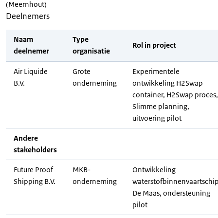
(Meernhout)
Deelnemers
Naam
Type
Rol in project
deelnemer
organisatie
Air Liquide
Grote
Experimentele
B.V.
onderneming
ontwikkeling H2Swap
container, H2Swap proces,
Slimme planning,
uitvoering pilot
Andere
stakeholders
Future Proof
MKB-
Ontwikkeling
Shipping B.V.
onderneming
waterstofbinnenvaartschi
De Maas, ondersteuning
pilot