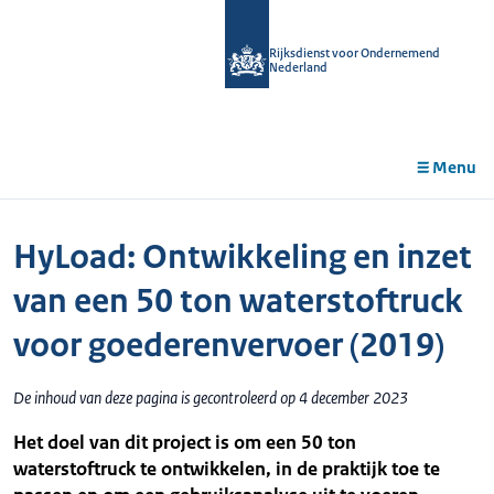
r de
tent
Rijksdienst voor Ondernemend
Nederland
Menu
HyLoad: Ontwikkeling en inzet
van een 50 ton waterstoftruck
voor goederenvervoer (2019)
De inhoud van deze pagina is gecontroleerd op 4 december 2023
Het doel van dit project is om een 50 ton
waterstoftruck te ontwikkelen, in de praktijk toe te