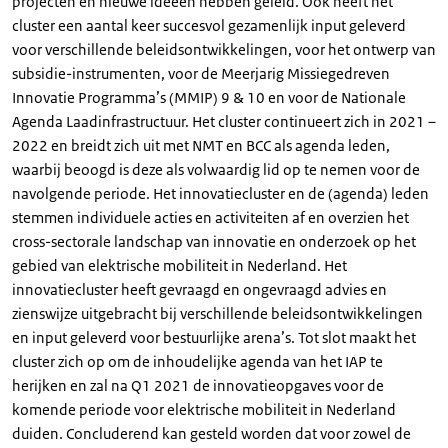
projecten en nieuwe ideeën hebben geleid. Ook heeft het
cluster een aantal keer succesvol gezamenlijk input geleverd
voor verschillende beleidsontwikkelingen, voor het ontwerp van
subsidie-instrumenten, voor de Meerjarig Missiegedreven
Innovatie Programma’s (MMIP) 9 & 10 en voor de Nationale
Agenda Laadinfrastructuur. Het cluster continueert zich in 2021 –
2022 en breidt zich uit met NMT en BCC als agenda leden,
waarbij beoogd is deze als volwaardig lid op te nemen voor de
navolgende periode. Het innovatiecluster en de (agenda) leden
stemmen individuele acties en activiteiten af en overzien het
cross-sectorale landschap van innovatie en onderzoek op het
gebied van elektrische mobiliteit in Nederland. Het
innovatiecluster heeft gevraagd en ongevraagd advies en
zienswijze uitgebracht bij verschillende beleidsontwikkelingen
en input geleverd voor bestuurlijke arena’s. Tot slot maakt het
cluster zich op om de inhoudelijke agenda van het IAP te
herijken en zal na Q1 2021 de innovatieopgaves voor de
komende periode voor elektrische mobiliteit in Nederland
duiden. Concluderend kan gesteld worden dat voor zowel de