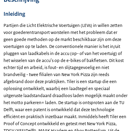
Inleiding
Partijen die Licht Elektrische Voertuigen (LEVs) in willen zetten
voor goederentransport worstelen met het probleem dat er
geen goede methoden op de markt beschikbaar zijn om deze
voertuigen op te laden. De conventionele manier is het in/uit
pluggen van laadkabels in de accu (op- of van het voertuig) of
het wisselen van de accu’s op de e-bikes of bakfietsen. Dit kost
echter tijd en arbeid, is fout- en slijtagegevoelig en niet
brandveilig - twee filialen van New York Pizza zijn reeds
afgebrand door deze praktijken. Tiler is een startup die een
oplossing ontwikkelt, waarbij een laadtegel en speciaal
uitgeruste laadstandaard draadloos laden mogelijk maakt onder
het motto parkeren= laden. De startup is ontsproten aan de TU
Delft, waar een patent is ontwikkeld dat deze technologie
efficiënt en praktisch inzetbaar maakt. Inmiddels heeft Tiler een
Proof of Concept ontwikkeld en getest met New York Pizza,
TDGV (YES!Delft), MAAK Haarlem en Ahoy Rotterdam. Uit de