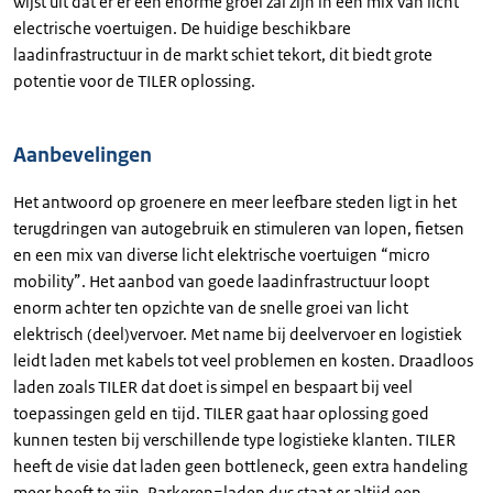
wijst uit dat er er een enorme groei zal zijn in een mix van licht
electrische voertuigen. De huidige beschikbare
laadinfrastructuur in de markt schiet tekort, dit biedt grote
potentie voor de TILER oplossing.
Aanbevelingen
Het antwoord op groenere en meer leefbare steden ligt in het
terugdringen van autogebruik en stimuleren van lopen, fietsen
en een mix van diverse licht elektrische voertuigen “micro
mobility”. Het aanbod van goede laadinfrastructuur loopt
enorm achter ten opzichte van de snelle groei van licht
elektrisch (deel)vervoer. Met name bij deelvervoer en logistiek
leidt laden met kabels tot veel problemen en kosten. Draadloos
laden zoals TILER dat doet is simpel en bespaart bij veel
toepassingen geld en tijd. TILER gaat haar oplossing goed
kunnen testen bij verschillende type logistieke klanten. TILER
heeft de visie dat laden geen bottleneck, geen extra handeling
meer hoeft te zijn. Parkeren=laden dus staat er altijd een