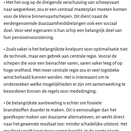
• Met het oog op de dreigende verschuiving van scheepvaart
naar wegverkeer, zou er een centraal masterplan moeten komen
voor de kleine binnenvaartschepen. Dit dient naast de
eerdergenoemde duurzaamheidsbelangen ook een sociaal
doel. Voor veel eigenaren is hun schip een belangrijk deel van
hun pensioenvoorziening.
• Zoals vaker is het belangrijkste knelpunt voor optimalisatie niet
de techniek, maar een gebrek aan centrale regie. Vooral de
schepen die voor een bevrachter varen, varen vaker leeg of op
hoge snelheid. Met meer centrale regie zou er veel logistieke
winst behaald kunnen worden. Het is interessant om te
onderzoeken welke mogelijkheden er zijn om samenwerking te
bevorderen binnen de regels voor mededinging.
• De belangrijkste aanbeveling is echter om fossiele
brandstoffen duurder te maken. Dit is eenvoudiger dan het
goedkoper maken van duurzame alternatieven, en werkt direct
naar het gewenste resultaat toe: minder schadelijke uitstoot. Het
resultaat wordt langs twee wegen bereikt. In de eerste plaats