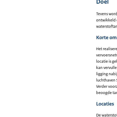
Doel
Tevens wordt
ontwikkeld e
waterstofta
Korte oms
Het realise
vervoersnet
locatie is g
kan vervull
ligging nab
luchthaven 
Verder voor
beoogde tan
Locaties
De watersto