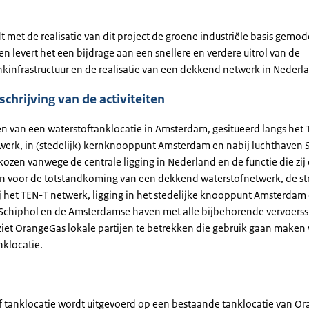
 met de realisatie van dit project de groene industriële basis gemo
n levert het een bijdrage aan een snellere en verdere uitrol van de
nkinfrastructuur en de realisatie van een dekkend netwerk in Nederl
chrijving van de activiteiten
ren van een waterstoftanklocatie in Amsterdam, gesitueerd langs het
werk, in (stedelijk) kernknooppunt Amsterdam en nabij luchthaven 
ekozen vanwege de centrale ligging in Nederland en de functie die zi
en voor de totstandkoming van een dekkend waterstofnetwerk, de st
ij het TEN-T netwerk, ligging in het stedelijke knooppunt Amsterdam
Schiphol en de Amsterdamse haven met alle bijbehorende vervoers
ziet OrangeGas lokale partijen te betrekken die gebruik gaan maken
klocatie.
f tanklocatie wordt uitgevoerd op een bestaande tanklocatie van Or