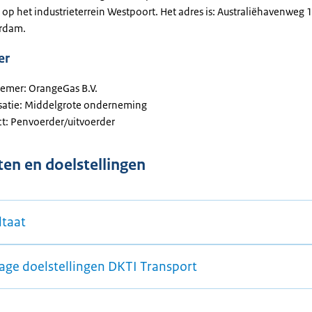
op het industrieterrein Westpoort. Het adres is: Australiëhavenweg
erdam.
er
emer: OrangeGas B.V.
satie: Middelgrote onderneming
ct: Penvoerder/uitvoerder
ten en doelstellingen
ltaat
rage doelstellingen DKTI Transport