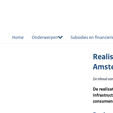
r de
tent
Home
Onderwerpen
Subsidies en financier
Reali
Amste
De inhoud van 
De realisa
infrastru
consument