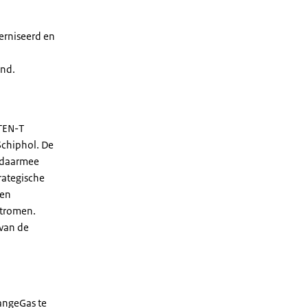
derniseerd en
and.
 TEN-T
Schiphol. De
j daarmee
rategische
 en
stromen.
 van de
angeGas te