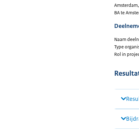
Amsterdam, 
BA te Amst
Deelnem
Naam deeln
Type organi
Rol in proje
Resulta
Resu
Bijd