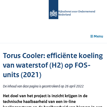
r de
tent
Rijksdienst voor Ondernemend
Nederland
Menu
Torus Cooler: efficiënte koeling
van waterstof (H2) op FOS-
units (2021)
De inhoud van deze pagina is gecontroleerd op 26 april 2022
Het doel van het project is inzicht krijgen in de
technische haalbaarheid van een in-line