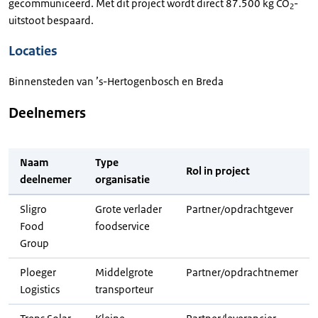
gecommuniceerd. Met dit project wordt direct 87.500 kg CO
-
2
uitstoot bespaard.
Locaties
Binnensteden van ’s-Hertogenbosch en Breda
Deelnemers
Naam
Type
Rol in project
deelnemer
organisatie
Sligro
Grote verlader
Partner/opdrachtgever
Food
foodservice
Group
Ploeger
Middelgrote
Partner/opdrachtnemer
Logistics
transporteur