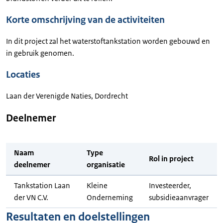
Korte omschrijving van de activiteiten
In dit project zal het waterstoftankstation worden gebouwd en
in gebruik genomen.
Locaties
Laan der Verenigde Naties, Dordrecht
Deelnemer
Naam
Type
Rol in project
deelnemer
organisatie
Tankstation Laan
Kleine
Investeerder,
der VN C.V.
Onderneming
subsidieaanvrager
Resultaten en doelstellingen